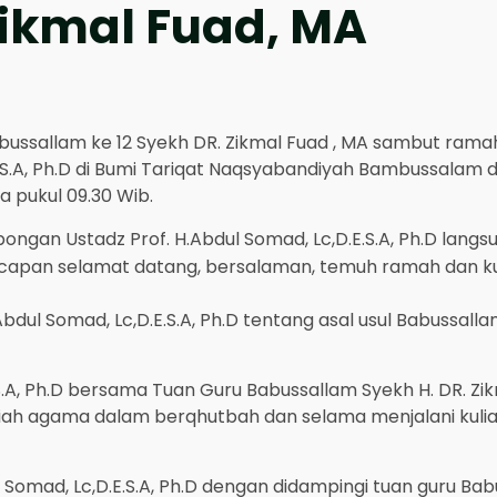
ikmal Fuad, MA
ussallam ke 12 Syekh DR. Zikmal Fuad , MA sambut ramah
E.S.A, Ph.D di Bumi Tariqat Naqsyabandiyah Bambussalam
a pukul 09.30 Wib.
ongan Ustadz Prof. H.Abdul Somad, Lc,D.E.S.A, Ph.D lang
n ucapan selamat datang, bersalaman, temuh ramah dan 
dul Somad, Lc,D.E.S.A, Ph.D tentang asal usul Babussalla
.S.A, Ph.D bersama Tuan Guru Babussallam Syekh H. DR. Zi
h agama dalam berqhutbah dan selama menjalani kuliah 
 Somad, Lc,D.E.S.A, Ph.D dengan didampingi tuan guru Bab