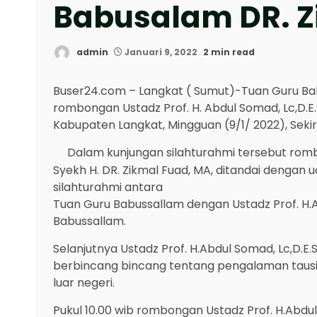
Babusalam DR. Z
admin
Januari 9, 2022
2 min read
Buser24.com – Langkat ( Sumut)-Tuan Guru Bab
rombongan Ustadz Prof. H. Abdul Somad, Lc,D.
Kabupaten Langkat, Mingguan (9/1/ 2022), Sekir
Dalam kunjungan silahturahmi tersebut romb
Syekh H. DR. Zikmal Fuad, MA, ditandai denga
silahturahmi antara
Tuan Guru Babussallam dengan Ustadz Prof. H.Ab
Babussallam.
Selanjutnya Ustadz Prof. H.Abdul Somad, Lc,D.E
berbincang bincang tentang pengalaman tausia
luar negeri.
Pukul 10.00 wib rombongan Ustadz Prof. H.Abdul