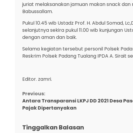
juriat melaksanakan jamuan makan snack dan m
Babussallam.
Pukul 10.45 wib Ustadz Prof. H. Abdul Somad, Lc
selanjutnya sekira pukul 11.00 wib kunjungan Us
dengan aman dan baik.
Selama kegiatan tersebut personil Polsek Pad
Reskrim Polsek Padang Tualang IPDA A. Sirait se
Editor. zamri.
Continue
Previous:
Antara Transparansi LKPJ DD 2021 Desa Pas
Reading
Pajak Dipertanyakan
Tinggalkan Balasan