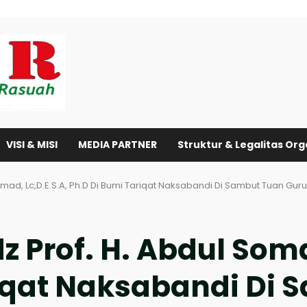
VISI & MISI
MEDIA PARTNER
Struktur & Legalitas Org
omad, Lc,D.E.S.A, Ph.D Di Bumi Tariqat Naksabandi Di Sambut Tuan Gu
 Prof. H. Abdul Somad
riqat Naksabandi Di 