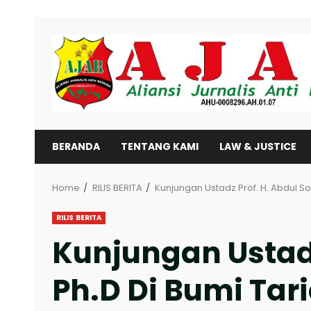
Skip
to
content
BERANDA
TENTANG KAMI
LAW & JUSTICE
Home
RILIS BERITA
Kunjungan Ustadz Prof. H. Abdul S
RILIS BERITA
Kunjungan Ustadz
Ph.D Di Bumi Ta