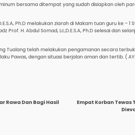
inum bersama ditempat yang sudah disiapkan oleh para 
,D.E.S.A, Ph.D melakukan ziarah di Makam tuan guru ke – 1
tadz Prof. H. Abdul Somad, Lc,D.E.S.A, Ph.D selesai dan se
ang Tualang telah melakukan pengamanan secara terbuka
laku Pawas, dengan situasi berjalan aman dan tertib. ( A
ar Rawa Dan Bagi Hasil
Empat Korban Tewas T
Dieva