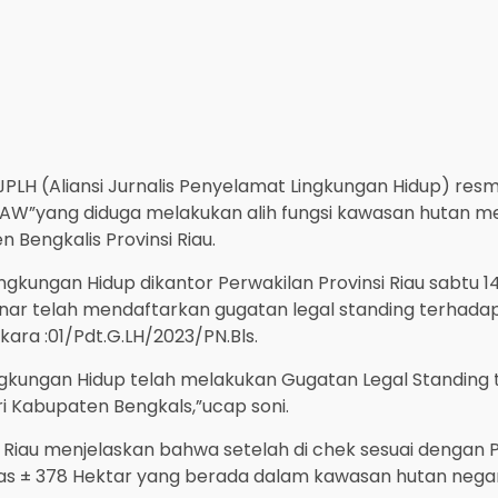
PLH (Aliansi Jurnalis Penyelamat Lingkungan Hidup) res
 ‘AW”yang diduga melakukan alih fungsi kawasan hutan m
engkalis Provinsi Riau.
ingkungan Hidup dikantor Perwakilan Provinsi Riau sabtu
 telah mendaftarkan gugatan legal standing terhadap
ara :01/Pdt.G.LH/2023/PN.Bls.
ingkungan Hidup telah melakukan Gugatan Legal Standing te
i Kabupaten Bengkals,”ucap soni.
 Riau menjelaskan bahwa setelah di chek sesuai dengan 
as ± 378 Hektar yang berada dalam kawasan hutan nega