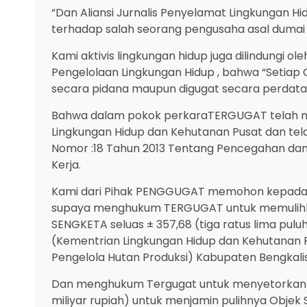
“Dan Aliansi Jurnalis Penyelamat Lingkungan Hi
terhadap salah seorang pengusaha asal dumai 
Kami aktivis lingkungan hidup juga dilindung
Pengelolaan Lingkungan Hidup , bahwa “Setiap
secara pidana maupun digugat secara perdata
Bahwa dalam pokok perkaraTERGUGAT telah me
Lingkungan Hidup dan Kehutanan Pusat dan t
Nomor :18 Tahun 2013 Tentang Pencegahan dan
Kerja.
Kami dari Pihak PENGGUGAT memohon kepada Ke
supaya menghukum TERGUGAT untuk memulihk
SENGKETA seluas ± 357,68 (tiga ratus lima pu
(Kementrian Lingkungan Hidup dan Kehutanan Re
Pengelola Hutan Produksi) Kabupaten Bengkalis
Dan menghukum Tergugat untuk menyetorkan d
miliyar rupiah) untuk menjamin pulihnya Obje