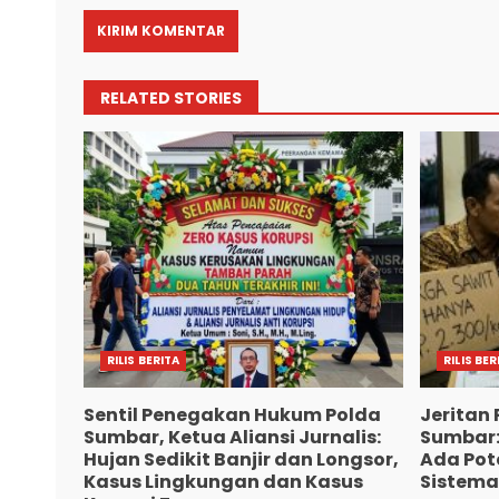
RELATED STORIES
RILIS BERITA
RILIS BER
Sentil Penegakan Hukum Polda
Jeritan 
Sumbar, Ketua Aliansi Jurnalis:
Sumbar:
Hujan Sedikit Banjir dan Longsor,
Ada Pote
Kasus Lingkungan dan Kasus
Sistema