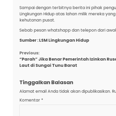
Sampai dengan terbitnya berita ini pihak peng
Lingkungan Hidup atas lahan milik mereka yan
kehutanan pusat.
Sebab pesan whatshapp dan telepon dari awak 
Sumber : LSM Lingkungan Hidup
Continue
Previous:
“Parah” Jika Benar Pemerintah Izinkan R
Reading
Laut di Sungai Tunu Barat
Tinggalkan Balasan
Alamat email Anda tidak akan dipublikasikan.
R
Komentar
*