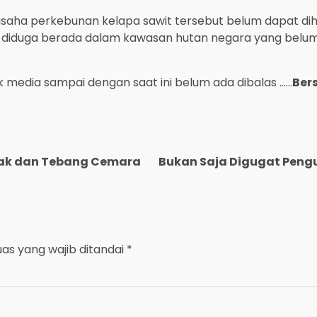
usaha perkebunan kelapa sawit tersebut belum dapat dihu
g diduga berada dalam kawasan hutan negara yang belum 
media sampai dengan saat ini belum ada dibalas ……
Ber
usak dan Tebang Cemara
Bukan Saja Digugat Pengu
uas yang wajib ditandai
*