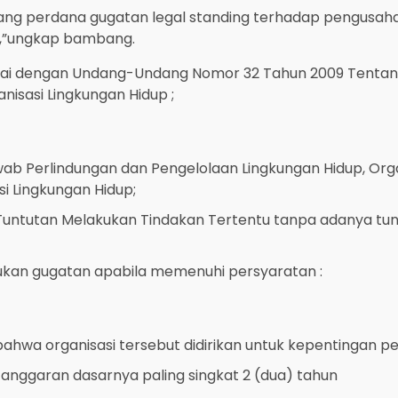
sidang perdana gugatan legal standing terhadap pengusa
s,”ungkap bambang.
suai dengan Undang-Undang Nomor 32 Tahun 2009 Tentan
isasi Lingkungan Hidup ;
 Perlindungan dan Pengelolaan Lingkungan Hidup, Orga
i Lingkungan Hidup;
tutan Melakukan Tindakan Tertentu tanpa adanya tuntut
ukan gugatan apabila memenuhi persyaratan :
wa organisasi tersebut didirikan untuk kepentingan pel
anggaran dasarnya paling singkat 2 (dua) tahun