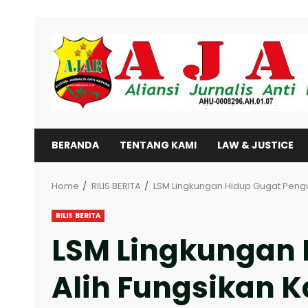
Skip
to
content
BERANDA
TENTANG KAMI
LAW & JUSTICE
Home
RILIS BERITA
LSM Lingkungan Hidup Gugat Peng
RILIS BERITA
LSM Lingkungan 
Alih Fungsikan 