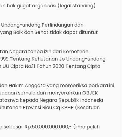
n hak gugat organisasi (legal standing)
LH Undang-undang Perlindungan dan
ang Baik dan Sehat tidak dapat dituntut
n Negara tanpa izin dari Kemetrian
 1999 Tentang Kehutanan Jo Undang-undang
U Cipta No.11 Tahun 2020 Tentang Cipta
dan Hakim Anggota yang memeriksa perkara ini
keadaan semula dan menyerahkan OBJEK
iatasnya kepada Negara Republik Indonesia
ehutanan Provinsi Riau Cq KPHP (Kesatuan
ebesar Rp.50.000.000.000,- (lima puluh