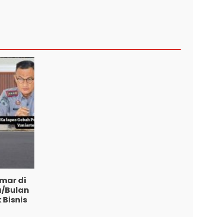
mar di
a/Bulan
 Bisnis