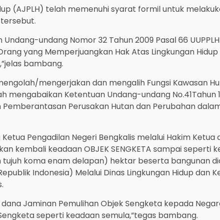
dup (AJPLH) telah memenuhi syarat formil untuk melakuka
tersebut.
i oleh Undang-undang Nomor 32 Tahun 2009 Pasal 66 UUPP
 Orang yang Memperjuangkan Hak Atas Lingkungan Hidup y
,”jelas bambang.
ngolah/mengerjakan dan mengalih Fungsi Kawasan Huta
elah mengabaikan Ketentuan Undang-undang No.41Tahun
 Pemberantasan Perusakan Hutan dan Perubahan dalam U
tua Pengadilan Negeri Bengkalis melalui Hakim Ketua 
an kembali keadaan OBJEK SENGKETA sampai seperti 
luh tujuh koma enam delapan) hektar beserta bangunan d
publik Indonesia) Melalui Dinas Lingkungan Hidup dan K
.
ana Jaminan Pemulihan Objek Sengketa kepada Negara s
k Sengketa seperti keadaan semula,”tegas bambang.