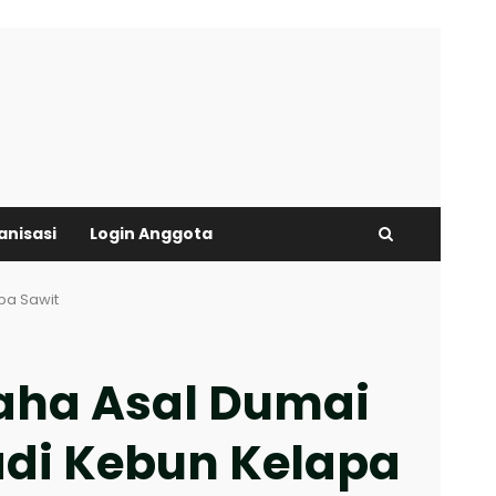
anisasi
Login Anggota
pa Sawit
aha Asal Dumai
di Kebun Kelapa