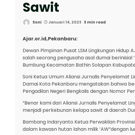
Sawit
Soni
Januari 14, 2023
3 min read
Ajar.or.id,Pekanbaru:
Dewan Pimpinan Pusat LSM Lingkungan Hidup AJ
salah seorang pengusaha asal dumai berinisial
Bumbung Kecamatan Bathin Solapan Kabupaten B
Soni Ketua Umum Aliansi Jurnalis Penyelamat L
Damai Kota Pekanbaru mengatakan bahwa benar
Pengadilan Negeri Bengkalis dengan Nomor Perk
“Benar kami dari Aliansi Jurnalis Penyelamat L
menjadi perkebunan kelapa sawit di daerah Dur
Bambang Indaryanto Ketua Perwakilan Provinsi
dalam kawasn hutan lahan milik ‘AW”dengan lu