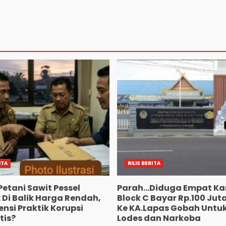
ITA
RILIS BERITA
Petani Sawit Pessel
Parah…Diduga Empat Ka
 Di Balik Harga Rendah,
Block C Bayar Rp.100 Jut
nsi Praktik Korupsi
Ke KA.Lapas Gobah Untuk
tis?
Lodes dan Narkoba