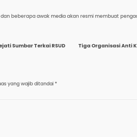
psi dan beberapa awak media akan resmi membuat pengadu
Kejati Sumbar Terkai RSUD
Tiga Organisasi Anti K
uas yang wajib ditandai
*