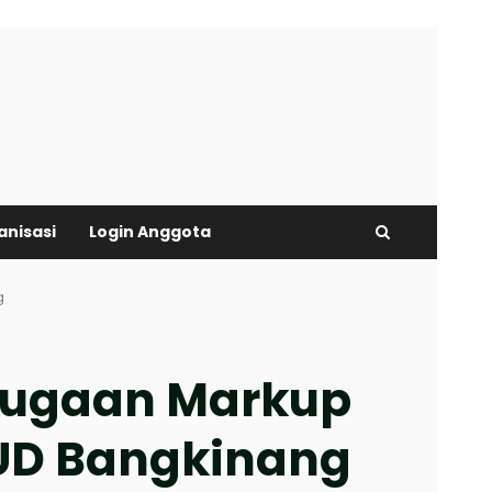
anisasi
Login Anggota
g
 Dugaan Markup
UD Bangkinang