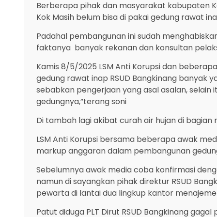
Berberapa pihak dan masyarakat kabupaten 
Kok Masih belum bisa di pakai gedung rawat inap
Padahal pembangunan ini sudah menghabiskan 
faktanya banyak rekanan dan konsultan pelaks
Kamis 8/5/2025 LSM Anti Korupsi dan beberapa 
gedung rawat inap RSUD Bangkinang banyak yan
sebabkan pengerjaan yang asal asalan, selain
gedungnya,”terang soni
Di tambah lagi akibat curah air hujan di bagia
LSM Anti Korupsi bersama beberapa awak media
markup anggaran dalam pembangunan gedung 
Sebelumnya awak media coba konfirmasi dengan
namun di sayangkan pihak direktur RSUD Bangkin
pewarta di lantai dua lingkup kantor menajem
Patut diduga PLT Dirut RSUD Bangkinang gagal 