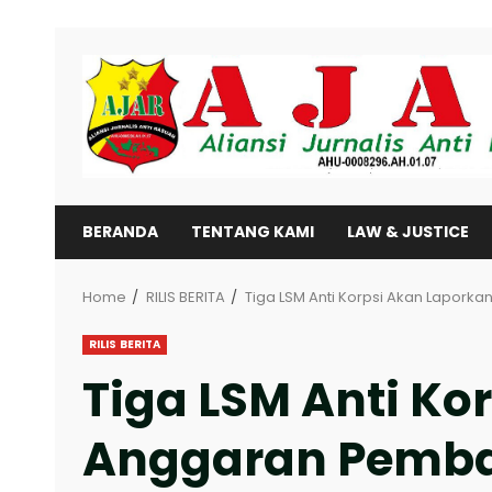
Skip
to
content
BERANDA
TENTANG KAMI
LAW & JUSTICE
Home
RILIS BERITA
Tiga LSM Anti Korpsi Akan Lapo
RILIS BERITA
Tiga LSM Anti K
Anggaran Pemba