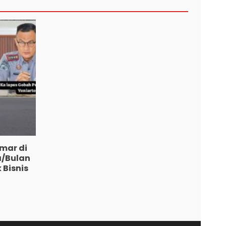
mar di
a/Bulan
 Bisnis