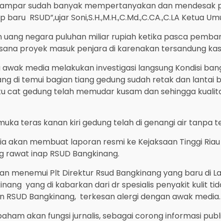
Kampar sudah banyak mempertanyakan dan mendesak pem
 baru RSUD”,ujar Soni,S.H.,M.H.,C.Md.,C.CA.,C.LA Ketua U
uang negara puluhan miliar rupiah ketika pasca pemba
ana proyek masuk penjara di karenakan tersandung kasus
awak media melakukan investigasi langsung Kondisi bang
g di temui bagian tiang gedung sudah retak dan lantai 
 itu cat gedung telah memudar kusam dan sehingga kuali
n muka teras kanan kiri gedung telah di genangi air tanp
 akan membuat laporan resmi ke Kejaksaan Tinggi Riau 
rawat inap RSUD Bangkinang.
 menemui Plt Direktur Rsud Bangkinang yang baru di Lan
ang yang di kabarkan dari dr spesialis penyakit kulit t
en RSUD Bangkinang, terkesan alergi dengan awak media.
paham akan fungsi jurnalis, sebagai corong informasi pu