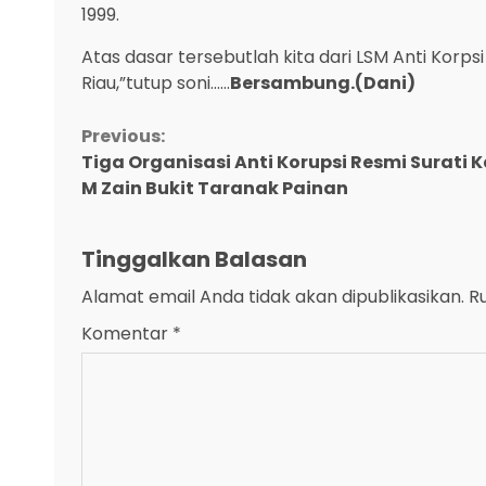
1999.
Atas dasar tersebutlah kita dari LSM Anti Kor
Riau,”tutup soni……
Bersambung.(Dani)
Continue
Previous:
Tiga Organisasi Anti Korupsi Resmi Surati 
Reading
M Zain Bukit Taranak Painan
Tinggalkan Balasan
Alamat email Anda tidak akan dipublikasikan.
R
Komentar
*