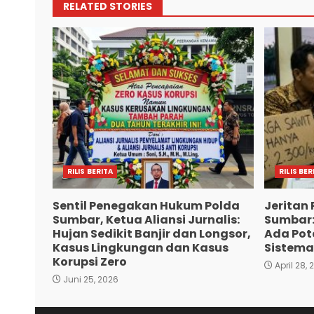
RELATED STORIES
RILIS BERITA
RILIS BER
Sentil Penegakan Hukum Polda
Jeritan 
Sumbar, Ketua Aliansi Jurnalis:
Sumbar:
Hujan Sedikit Banjir dan Longsor,
Ada Pote
Kasus Lingkungan dan Kasus
Sistema
Korupsi Zero
April 28, 
Juni 25, 2026