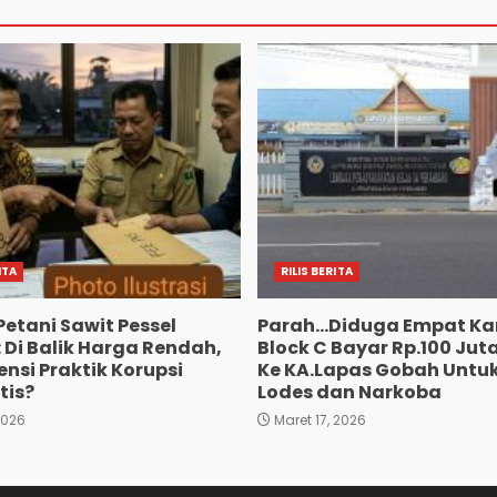
ITA
RILIS BERITA
Petani Sawit Pessel
Parah…Diduga Empat Ka
 Di Balik Harga Rendah,
Block C Bayar Rp.100 Jut
nsi Praktik Korupsi
Ke KA.Lapas Gobah Untuk
tis?
Lodes dan Narkoba
2026
Maret 17, 2026