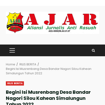
Skip
to
content
PRIMARY
MENU
Home
RILIS BERITA
Begini Isi Musrenbang Desa Bandar Nagori Silou Kahean
Simalungun Tahun 2022
RILIS BERITA
Begini Isi Musrenbang Desa Bandar
Nagori Silou Kahean Simalungun
Tahun 2022