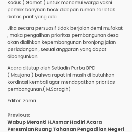
Kadus ( Gamot ) untuk menemui warga yakni
pemilik banynan bock didepan rumah terletak
diatas parit yang ada .
Jika secara persuasif tidak berjalan demi mufakat
, maka pengalihan prioritas pembangunan desa
akan dialihkan kepembangunan bronjong jalan
perladangan , sesuai anggaran yang dapat
dibangunkan.
Acara ditutup oleh Setiadin Purba BPD
( Maujana ) bahwa rapat ini masih di butuhkan
kordinasi kembali agar mendapatkan prioritas
pembangunan.( M.Saragih)
Editor. zamri.
Continue
Previous:
Wabup Meranti H.Asmar Hadiri Acara
Reading
Peresmian Ruang Tahanan Pengadilan Negeri