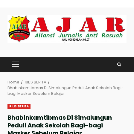
Skip
to
content
PRIMARY
MENU
Home
RILIS BERITA
Bhabinkamtibmas Di Simalungun Peduli Anak Sekolah Bagi-
bagi Masker Sebelum Belajar
RILIS BERITA
Bhabinkamtibmas Di Simalungun
Peduli Anak Sekolah Bagi-bagi
Masker Sebelum Belajar