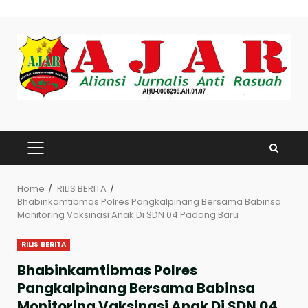
Skip
to
content
PRIMARY
MENU
Home
RILIS BERITA
Bhabinkamtibmas Polres Pangkalpinang Bersama Babinsa
Monitoring Vaksinasi Anak Di SDN 04 Padang Baru
RILIS BERITA
Bhabinkamtibmas Polres
Pangkalpinang Bersama Babinsa
Monitoring Vaksinasi Anak Di SDN 04