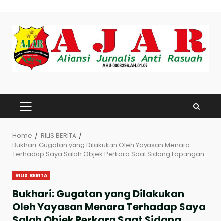
Skip
to
content
PRIMARY
MENU
Home
RILIS BERITA
Bukhari: Gugatan yang Dilakukan Oleh Yayasan Menara
Terhadap Saya Salah Objek Perkara Saat Sidang Lapangan
RILIS BERITA
Bukhari: Gugatan yang Dilakukan
Oleh Yayasan Menara Terhadap Saya
Salah Objek Perkara Saat Sidang