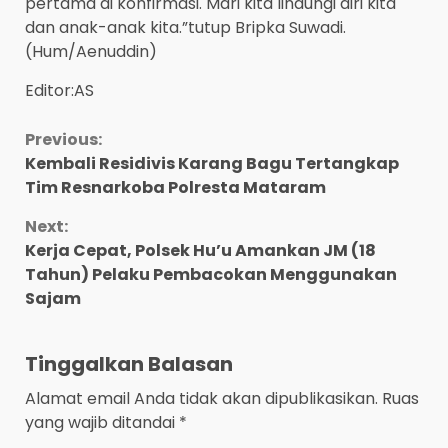
pertama di konfirmasi. Mari kita lindungi diri kita
dan anak-anak kita.”tutup Bripka Suwadi.
(Hum/Aenuddin)
Editor:AS
Continue
Previous:
Kembali Residivis Karang Bagu Tertangkap
Reading
Tim Resnarkoba Polresta Mataram
Next:
Kerja Cepat, Polsek Hu’u Amankan JM (18
Tahun) Pelaku Pembacokan Menggunakan
Sajam
Tinggalkan Balasan
Alamat email Anda tidak akan dipublikasikan.
Ruas
yang wajib ditandai
*