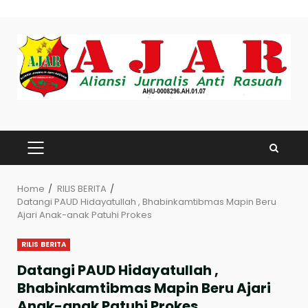
Skip
to
content
PRIMARY
MENU
Home
RILIS BERITA
Datangi PAUD Hidayatullah , Bhabinkamtibmas Mapin Beru
Ajari Anak-anak Patuhi Prokes
RILIS BERITA
Datangi PAUD Hidayatullah ,
Bhabinkamtibmas Mapin Beru Ajari
Anak-anak Patuhi Prokes