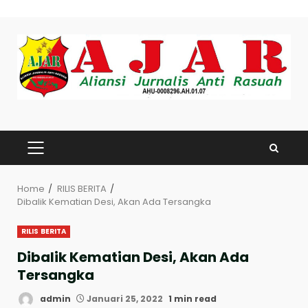
Skip
to
content
PRIMARY
MENU
Home
RILIS BERITA
Dibalik Kematian Desi, Akan Ada Tersangka
RILIS BERITA
Dibalik Kematian Desi, Akan Ada
Tersangka
admin
Januari 25, 2022
1 min read