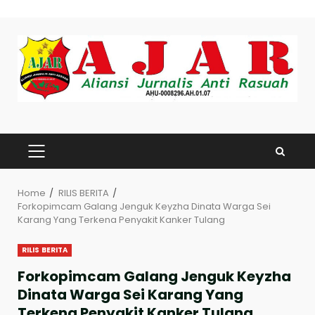
Skip
to
content
PRIMARY
MENU
Home
RILIS BERITA
Forkopimcam Galang Jenguk Keyzha Dinata Warga Sei
Karang Yang Terkena Penyakit Kanker Tulang
RILIS BERITA
Forkopimcam Galang Jenguk Keyzha
Dinata Warga Sei Karang Yang
Terkena Penyakit Kanker Tulang