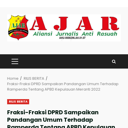
Skip
to
content
PRIMARY
MENU
Home
RILIS BERITA
Fraksi-Fraksi DPRD Sampaikan Pandangan Umum Terhadap
Ramperda Tentang APBD Kepulauan Meranti 2022
RILIS BERITA
Fraksi-Fraksi DPRD Sampaikan
Pandangan Umum Terhadap
Ramperda Tentang APBD Kepulauan