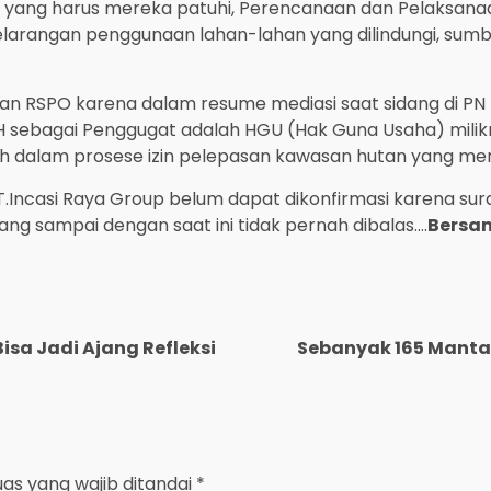
da yang harus mereka patuhi, Perencanaan dan Pelaksana
larangan penggunaan lahan-lahan yang dilindungi, sumb
dan RSPO karena dalam resume mediasi saat sidang di PN 
H sebagai Penggugat adalah HGU (Hak Guna Usaha) milik
alam prosese izin pelepasan kawasan hutan yang merek
PT.Incasi Raya Group belum dapat dikonfirmasi karena sur
ang sampai dengan saat ini tidak pernah dibalas….
Bersa
isa Jadi Ajang Refleksi
Sebanyak 165 Manta
uas yang wajib ditandai
*