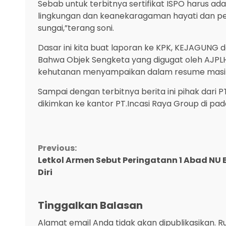
Sebab untuk terbitnya sertifikat ISPO harus a
lingkungan dan keanekaragaman hayati dan pe
sungai,”terang soni.
Dasar ini kita buat laporan ke KPK, KEJAGUNG 
Bahwa Objek Sengketa yang digugat oleh AJPL
kehutanan menyampaikan dalam resume masih d
Sampai dengan terbitnya berita ini pihak dari 
dikimkan ke kantor PT.Incasi Raya Group di pad
Continue
Previous:
Letkol Armen Sebut Peringatann 1 Abad NU B
Reading
Diri
Tinggalkan Balasan
Alamat email Anda tidak akan dipublikasikan.
R