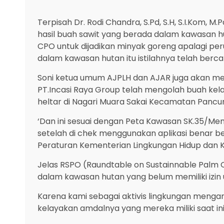
Terpisah Dr. Rodi Chandra, S.Pd, S.H, S.I.Kom
hasil buah sawit yang berada dalam kawasan hut
CPO untuk dijadikan minyak goreng apalagi peru
dalam kawasan hutan itu istilahnya telah berc
Soni ketua umum AJPLH dan AJAR juga akan mel
PT.Incasi Raya Group telah mengolah buah kel
heltar di Nagari Muara Sakai Kecamatan Pancun
‘Dan ini sesuai dengan Peta Kawasan SK.35/Men
setelah di chek menggunakan aplikasi benar 
Peraturan Kementerian Lingkungan Hidup dan 
Jelas RSPO (Raundtable on Sustainnable Palm O
dalam kawasan hutan yang belum memiliki izin u
Karena kami sebagai aktivis lingkungan menga
kelayakan amdalnya yang mereka miliki saat ini