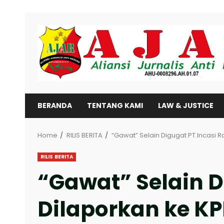
Skip
to
content
BERANDA
TENTANG KAMI
LAW & JUSTICE
Home
RILIS BERITA
“Gawat” Selain Digugat PT.Incasi 
RILIS BERITA
“Gawat” Selain D
Dilaporkan ke K