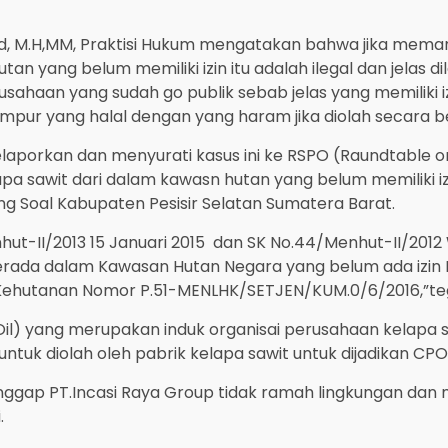
, M.Pd, M.H,MM, Praktisi Hukum mengatakan bahwa jika me
an yang belum memiliki izin itu adalah ilegal dan jelas d
sahaan yang sudah go publik sebab jelas yang memiliki iz
ampur yang halal dengan yang haram jika diolah secara b
aporkan dan menyurati kasus ini ke RSPO (Raundtable 
apa sawit dari dalam kawasn hutan yang belum memiliki 
g Soal Kabupaten Pesisir Selatan Sumatera Barat.
hut-II/2013 15 Januari 2015 dan SK No.44/Menhut-II/2012
berada dalam Kawasan Hutan Negara yang belum ada izin
Kehutanan Nomor P.51-MENLHK/SETJEN/KUM.0/6/2016,”teg
il) yang merupakan induk organisai perusahaan kelapa s
ntuk diolah oleh pabrik kelapa sawit untuk dijadikan CP
nggap PT.Incasi Raya Group tidak ramah lingkungan dan 
.