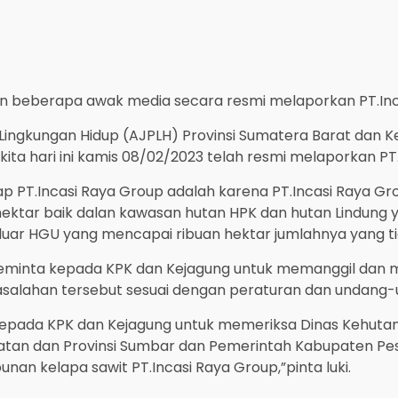
n beberapa awak media secara resmi melaporkan PT.Inc
t Lingkungan Hidup (AJPLH) Provinsi Sumatera Barat dan Ke
ta hari ini kamis 08/02/2023 telah resmi melaporkan PT
 PT.Incasi Raya Group adalah karena PT.Incasi Raya Gr
n hektar baik dalan kawasan hutan HPK dan hutan Lindu
iluar HGU yang mencapai ribuan hektar jumlahnya yang t
eminta kepada KPK dan Kejagung untuk memanggil dan m
asalahan tersebut sesuai dengan peraturan dan undang-
kepada KPK dan Kejagung untuk memeriksa Dinas Kehuta
latan dan Provinsi Sumbar dan Pemerintah Kabupaten Pes
nan kelapa sawit PT.Incasi Raya Group,”pinta luki.