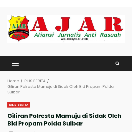
Skip
to
content
PRIMARY
MENU
Home
RILIS BERITA
Giliran Polresta Mamuju di Sidak Oleh Bid Propam Polda
Sulbar
RILIS BERITA
Giliran Polresta Mamuju di Sidak Oleh
Bid Propam Polda Sulbar