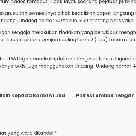
num Kades tersebut. Tidak layak seorang pejabat publik b
skan, sudah semestinya pihak kepolisian dapat langsung
ndang-Undang nomor 40 tahun 1999 tentang pers yakni pa
ngan sengaja melakukan tindakan yang berakibat meng
ana dengan pidana penjara paling lama 2 (dua) tahun atau
ketua PWI tiga periode itu, dalam mengusut kasus duga
ogyanya polisi juga menggunakan Undang-Undang nomor 4
 Asih Kepada Korban Luka
Polres Lombok Tengah
uas yang wajib ditandai
*