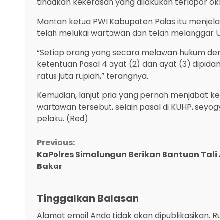
tindakan kekerasan yang dilakukan terlapor ok
Mantan ketua PWI Kabupaten Palas itu menjela
telah melukai wartawan dan telah melanggar U
“Setiap orang yang secara melawan hukum de
ketentuan Pasal 4 ayat (2) dan ayat (3) dipid
ratus juta rupiah,” terangnya.
Kemudian, lanjut pria yang pernah menjabat 
wartawan tersebut, selain pasal di KUHP, sey
pelaku. (Red)
Continue
Previous:
KaPolres Simalungun Berikan Bantuan Tali
Reading
Bakar
Tinggalkan Balasan
Alamat email Anda tidak akan dipublikasikan.
R