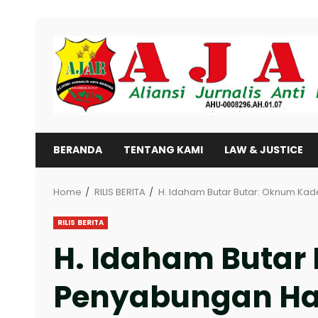
Skip
to
content
BERANDA
TENTANG KAMI
LAW & JUSTICE
Home
RILIS BERITA
H. Idaham Butar Butar: Oknum Kad
RILIS BERITA
H. Idaham Butar
Penyabungan Har