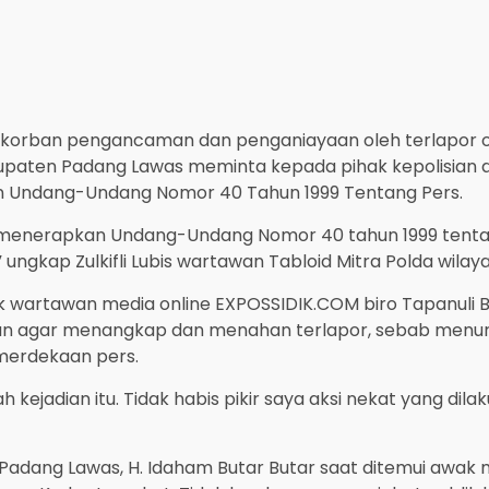
korban pengancaman dan penganiayaan oleh terlapor o
upaten Padang Lawas meminta kepada pihak kepolisian a
n Undang-Undang Nomor 40 Tahun 1999 Tentang Pers.
a menerapkan Undang-Undang Nomor 40 tahun 1999 tentan
 ungkap Zulkifli Lubis wartawan Tabloid Mitra Polda wil
k wartawan media online EXPOSSIDIK.COM biro Tapanuli B
ian agar menangkap dan menahan terlapor, sebab menur
merdekaan pers.
h kejadian itu. Tidak habis pikir saya aksi nekat yang di
 Padang Lawas, H. Idaham Butar Butar saat ditemui awa