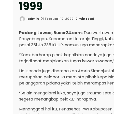
1999
admin
Februari 12, 2022
2 min read
Padang Lawas, Buser24.com:
Dua wartawan 
Panyabungan, Kecamatan Hutaraja Tinggi, Kab
pasal 351 Jo 335 KUHP, namun juga menerapka
“Kami berharap pihak kepolisian nantinya jug
terjadi saat menjalankan tugas kewartawanan,”
Hal senada juga disampaikan Amrin Simanjunta
merupakan pelapor. Ia meminta pihak kepolis
pelanggaran pidana yakni telah merampas ke
“Selain mengalami luka, saya juga trauma setela
segera menangkap pelaku,” harapnya.
Menanggapi hal itu, Penasehat PWI Kabupaten