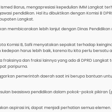
, Ismed Barus, mengapresiasi kepedulian IMM Langkat te
wasi pendidikan. Hal itu dibuktikan dengan Komisi B DP
abupaten Langkat.
an membicarakan lebih lanjut dengan Dinas Pendidikan
ta Komisi B, Safii menyatakan sepakat terhadap keing
kedepan harus lebih baik, karena itu kita perlu bersatu a
 fraksinya dan fraksi lainnya yang ada di DPRD Langka
at paripurna.
ggarkan pemerintah daerah saat ini berupa bantuan unt
usulan beasiswa pendidikan dalam pokok-pokok pikiran 
an aspirasi ini, dapat menjadi perhatian semua elemen.