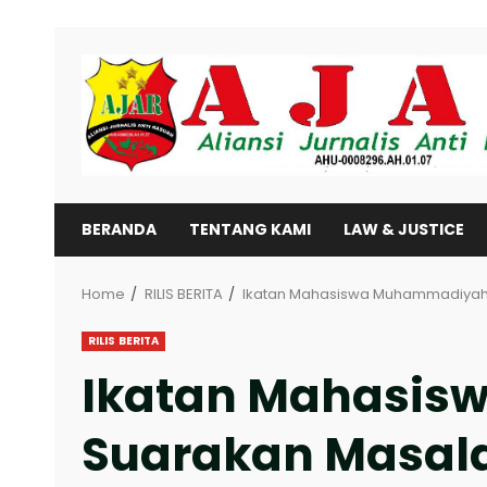
Skip
to
content
BERANDA
TENTANG KAMI
LAW & JUSTICE
Home
RILIS BERITA
Ikatan Mahasiswa Muhammadiyah 
RILIS BERITA
Ikatan Mahasis
Suarakan Masal