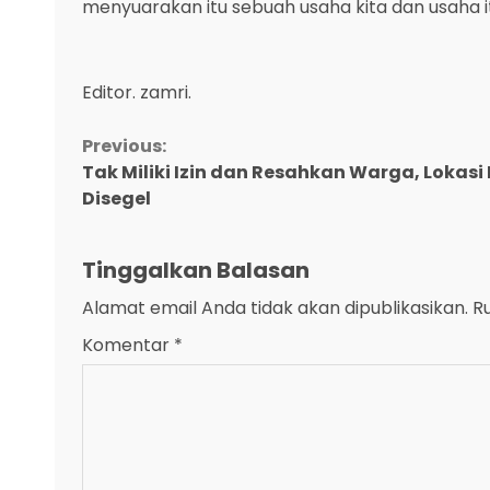
menyuarakan itu sebuah usaha kita dan usaha
Editor. zamri.
Continue
Previous:
Tak Miliki Izin dan Resahkan Warga, Lokasi 
Reading
Disegel
Tinggalkan Balasan
Alamat email Anda tidak akan dipublikasikan.
R
Komentar
*