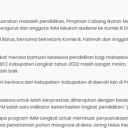
arakan masalah pendidikan, Pimpinan Cabang Ikatan 
engurus dan anggota IMM lakukan audiensi ke Komisi B D
ed Barus, bersama Sekretaris Komisi B, Fatimah dan Anggota
at merasa bantuan beasiswa pendidikan bagi mahasisw
D) Kabupaten Langkat tahun 2022 masih sangat minim, k
bih baik.
berkaca dari kabupaten-kabupaten di daerah lain di Pr
asiswa untuk lebih berprestasi, diharapkan dengan beas
salah satu indikator keberhasilan tingkat pendidikan,” je
rapa program IMM Langkat untuk membuat perpustakaan
ana penanaman pohon mangrove di desa Jaring Halus K