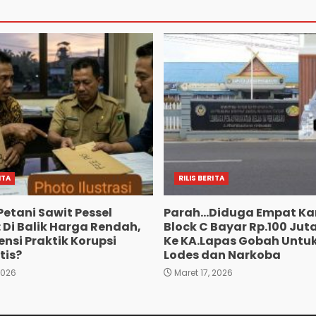
ITA
RILIS BERITA
Petani Sawit Pessel
Parah…Diduga Empat Ka
 Di Balik Harga Rendah,
Block C Bayar Rp.100 Jut
nsi Praktik Korupsi
Ke KA.Lapas Gobah Untuk
tis?
Lodes dan Narkoba
2026
Maret 17, 2026