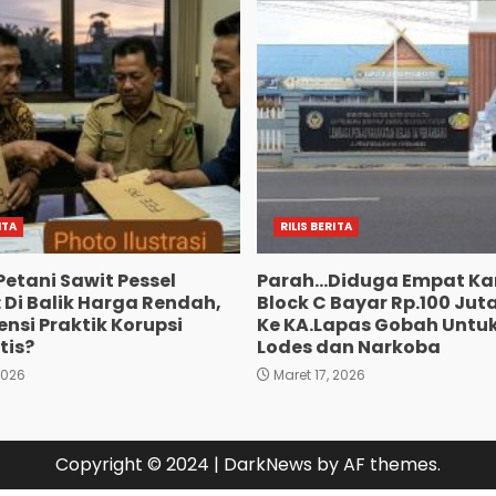
ITA
RILIS BERITA
Petani Sawit Pessel
Parah…Diduga Empat Ka
 Di Balik Harga Rendah,
Block C Bayar Rp.100 Jut
nsi Praktik Korupsi
Ke KA.Lapas Gobah Untuk
tis?
Lodes dan Narkoba
2026
Maret 17, 2026
Copyright © 2024
|
DarkNews
by AF themes.