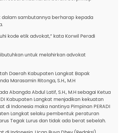
kat dalam sambutannya berharap kepada
a.
 kode etik advokat,” kata Korwil Peradi
dibutuhkan untuk melahirkan advokat
erintah Daerah Kabupaten Langkat Bapak
nda Marasamin Ritonga, S.H., M.H
 Abangda Abdul Latif, S.H., M.H sebagai Ketua
ADI Kabupaten Langkat menjadikan kekuatan
at di Indonesia maka nantinya Pimpinan PERADI
ten Langkat selaku pembentuk peraturan
us Tegak Lurus dan tidak ada berat sebelah.
t di Indonesia. Ucap Buya Dhev.(Redaksi)