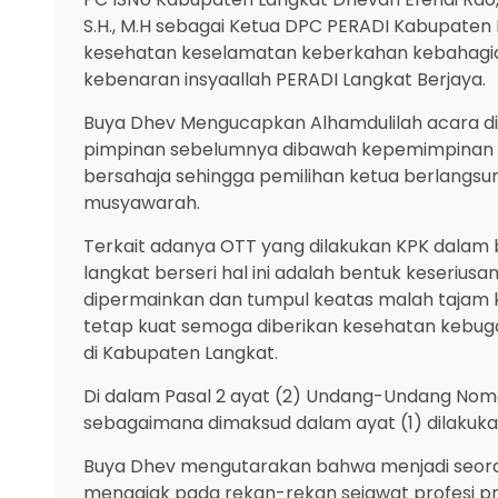
S.H., M.H sebagai Ketua DPC PERADI Kabupaten
kesehatan keselamatan keberkahan kebahagiaa
kebenaran insyaallah PERADI Langkat Berjaya.
Buya Dhev Mengucapkan Alhamdulilah acara dige
pimpinan sebelumnya dibawah kepemimpinan Ma
bersahaja sehingga pemilihan ketua berlangs
musyawarah.
Terkait adanya OTT yang dilakukan KPK dalam
langkat berseri hal ini adalah bentuk keseri
dipermainkan dan tumpul keatas malah tajam k
tetap kuat semoga diberikan kesehatan kebuga
di Kabupaten Langkat.
Di dalam Pasal 2 ayat (2) Undang-Undang Nomor
sebagaimana dimaksud dalam ayat (1) dilakukan
Buya Dhev mengutarakan bahwa menjadi seorang
mengajak pada rekan-rekan sejawat profesi pr