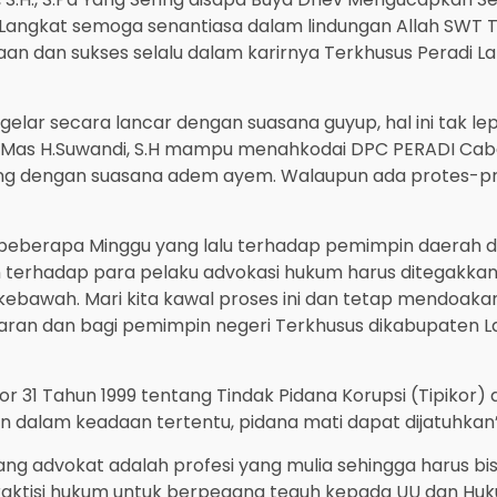
 Langkat semoga senantiasa dalam lindungan Allah SWT 
n dan sukses selalu dalam karirnya Terkhusus Peradi L
lar secara lancar dengan suasana guyup, hal ini tak le
s H.Suwandi, S.H mampu menahkodai DPC PERADI Cabang 
ung dengan suasana adem ayem. Walaupun ada protes-pr
 beberapa Minggu yang lalu terhadap pemimpin daerah d
usan terhadap para pelaku advokasi hukum harus ditegak
ebawah. Mari kita kawal proses ini dan tetap mendoaka
ran dan bagi pemimpin negeri Terkhusus dikabupaten Lan
 31 Tahun 1999 tentang Tindak Pidana Korupsi (Tipikor) 
 dalam keadaan tertentu, pidana mati dapat dijatuhkan”
 advokat adalah profesi yang mulia sehingga harus bisa
aktisi hukum untuk berpegang teguh kepada UU dan Hukum