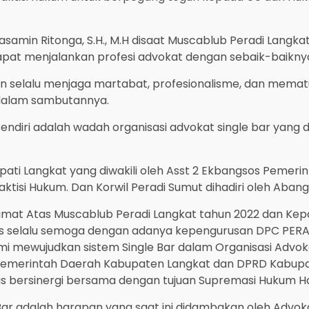
samin Ritonga, S.H., M.H disaat Muscablub Peradi Lang
apat menjalankan profesi advokat dengan sebaik-baikny
selalu menjaga martabat, profesionalisme, dan mematuhi
 dalam sambutannya.
ndiri adalah wadah organisasi advokat single bar yang 
 Bupati Langkat yang diwakili oleh Asst 2 Ekbangsos Pem
tisi Hukum. Dan Korwil Peradi Sumut dihadiri oleh Abang
t Atas Muscablub Peradi Langkat tahun 2022 dan Kepada
ses selalu semoga dengan adanya kepengurusan DPC PER
i mewujudkan sistem Single Bar dalam Organisasi Advok
Pemerintah Daerah Kabupaten Langkat dan DPRD Kabupa
s bersinergi bersama dengan tujuan Supremasi Hukum Har
Bar adalah harapan yang saat ini didambakan oleh Advoka