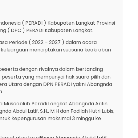
onesia ( PERADI ) Kabupaten Langkat Provinsi
ng ( DPC ) PERADI Kabupaten Langkat.
asa Periode ( 2022 – 2027 ) dalam acara
kekeluargaan menciptakan suasana keakraban
peserta dengan rivalnya dalam bertanding
43 peserta yang mempunyai hak suara pilih dan
atera Utara dengan DPN PERADI yakni Abangnda
a.
na Muscablub Peradi Langkat Abangnda Arifin
Abdul Latif, S.H., M.H dan Fadilah Hutri Lubis,
ntuk kepengurusan maksimal 3 minggu ke
amat atas terpilihnya Abangnda Abdul Latif,