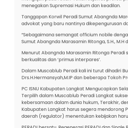
menegakan Supremasi Hukum dan keadilan.
Tanggapan Korwil Peradi Sumut Abangnda Mara
advokat yang baru nantinya dikepengurusan d
“Sebagaimana semangat officium nobile dengan 
Sumut Abangnda Marasamin Ritonga, S.H., M.H
Menurut Abangnda Marasamin Ritonga Peradi se
berkualitas dan ‘primus interpares’.
Dalam Muscablub Peradi kali ini turut dihadiri
Drs.H.Hermansyah,M.IP dan beberapa Tokoh Prak
PC ISNU Kabupaten Langkat Mengucapkan Selama
Terpilih dalam Muscablub Peradi Langkat suk
kebersamaan dalam dunia hukum, Terakhir, dem
Kabupaten Langkat harus segera mendorong 
daerah (regulator) menentukan kebijakan haru
PERADI bersatu, Regenerasi PERADI dan Single 