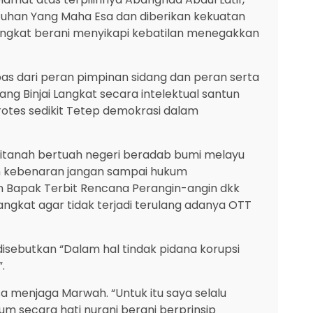
Tuhan Yang Maha Esa dan diberikan kekuatan
angkat berani menyikapi kebatilan menegakkan
pas dari peran pimpinan sidang dan peran serta
Binjai Langkat secara intelektual santun
otes sedikit Tetep demokrasi dalam
itanah bertuah negeri beradab bumi melayu
kan kebenaran jangan sampai hukum
n Bapak Terbit Rencana Perangin-angin dkk
gkat agar tidak terjadi terulang adanya OTT
disebutkan “Dalam hal tindak pidana korupsi
.
 menjaga Marwah. “Untuk itu saya selalu
 secara hati nurani berani berprinsip