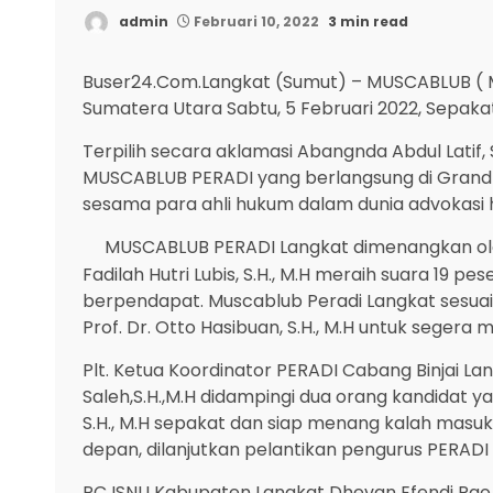
admin
Februari 10, 2022
3 min read
Buser24.Com.Langkat (Sumut) – MUSCABLUB ( M
Sumatera Utara Sabtu, 5 Februari 2022, Sepa
Terpilih secara aklamasi Abangnda Abdul Latif
MUSCABLUB PERADI yang berlangsung di Grand 
sesama para ahli hukum dalam dunia advokasi
MUSCABLUB PERADI Langkat dimenangkan oleh
Fadilah Hutri Lubis, S.H., M.H meraih suara 19
berpendapat. Muscablub Peradi Langkat sesuai
Prof. Dr. Otto Hasibuan, S.H., M.H untuk seger
Plt. Ketua Koordinator PERADI Cabang Binjai L
Saleh,S.H.,M.H didampingi dua orang kandidat ya
S.H., M.H sepakat dan siap menang kalah mas
depan, dilanjutkan pelantikan pengurus PERADI
PC ISNU Kabupaten Langkat Dhevan Efendi Rao, 