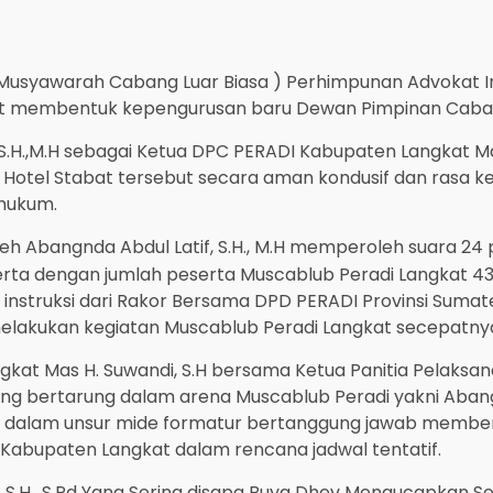
usyawarah Cabang Luar Biasa ) Perhimpunan Advokat Ind
kat membentuk kepengurusan baru Dewan Pimpinan Caba
, S.H.,M.H sebagai Ketua DPC PERADI Kabupaten Langkat M
Hotel Stabat tersebut secara aman kondusif dan rasa 
 hukum.
 Abangnda Abdul Latif, S.H., M.H memperoleh suara 24 
 peserta dengan jumlah peserta Muscablub Peradi Langkat 
 instruksi dari Rakor Bersama DPD PERADI Provinsi Sum
a melakukan kegiatan Muscablub Peradi Langkat secepatny
angkat Mas H. Suwandi, S.H bersama Ketua Panitia Pelaksa
ng bertarung dalam arena Muscablub Peradi yakni Abangnda 
uk dalam unsur mide formatur bertanggung jawab membe
 Kabupaten Langkat dalam rencana jadwal tentatif.
S.H., S.Pd Yang Sering disapa Buya Dhev Mengucapkan Sel