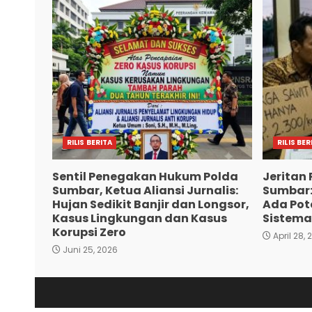
RILIS BERITA
RILIS BER
Sentil Penegakan Hukum Polda
Jeritan 
Sumbar, Ketua Aliansi Jurnalis:
Sumbar:
Hujan Sedikit Banjir dan Longsor,
Ada Pote
Kasus Lingkungan dan Kasus
Sistema
Korupsi Zero
April 28, 
Juni 25, 2026