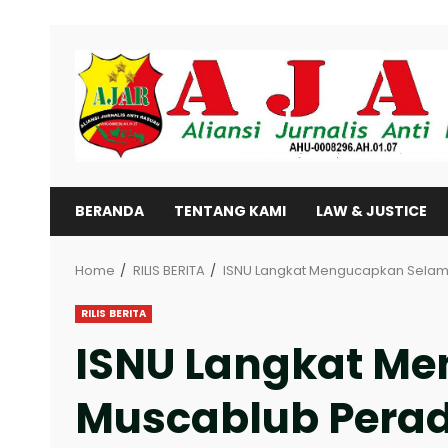
Skip
to
content
BERANDA
TENTANG KAMI
LAW & JUSTICE
Home
RILIS BERITA
ISNU Langkat Mengucapkan Selama
RILIS BERITA
ISNU Langkat Me
Muscablub Perad