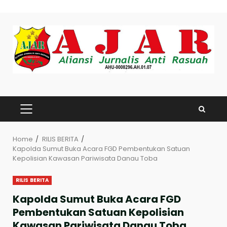
Skip
to
content
PRIMARY
MENU
Home
RILIS BERITA
Kapolda Sumut Buka Acara FGD Pembentukan Satuan
Kepolisian Kawasan Pariwisata Danau Toba
RILIS BERITA
Kapolda Sumut Buka Acara FGD
Pembentukan Satuan Kepolisian
Kawasan Pariwisata Danau Toba