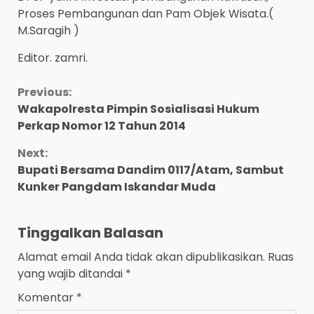
Proses Pembangunan dan Pam Objek Wisata.(
M.Saragih )
Editor. zamri.
Continue
Previous:
Wakapolresta Pimpin Sosialisasi Hukum
Reading
Perkap Nomor 12 Tahun 2014
Next:
Bupati Bersama Dandim 0117/Atam, Sambut
Kunker Pangdam Iskandar Muda
Tinggalkan Balasan
Alamat email Anda tidak akan dipublikasikan.
Ruas
yang wajib ditandai
*
Komentar
*