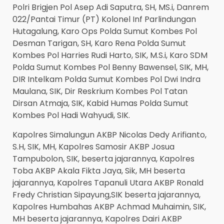
Polri Brigjen Pol Asep Adi Saputra, SH, MS.i, Danrem
022/Pantai Timur (PT) Kolonel Inf Parlindungan
Hutagalung, Karo Ops Polda Sumut Kombes Pol
Desman Tarigan, SH, Karo Rena Polda Sumut
Kombes Pol Harries Rudi Harto, SIK, M.S.i, Karo SDM
Polda Sumut Kombes Pol Benny Bawensel, SIK, MH,
DIR Intelkam Polda Sumut Kombes Pol Dwi Indra
Maulana, SIK, Dir Reskrium Kombes Pol Tatan
Dirsan Atmaja, SIK, Kabid Humas Polda Sumut
Kombes Pol Hadi Wahyudi, SIK.
Kapolres Simalungun AKBP Nicolas Dedy Arifianto,
S.H, SIK, MH, Kapolres Samosir AKBP Josua
Tampubolon, SIK, beserta jajarannya, Kapolres
Toba AKBP Akala Fikta Jaya, Sik, MH beserta
jajarannya, Kapolres Tapanuli Utara AKBP Ronald
Fredy Christian Sipayung,SIK beserta jajarannya,
Kapolres Humbahas AKBP Achmad Muhaimin, SIK,
MH beserta jajarannya, Kapolres Dairi AKBP