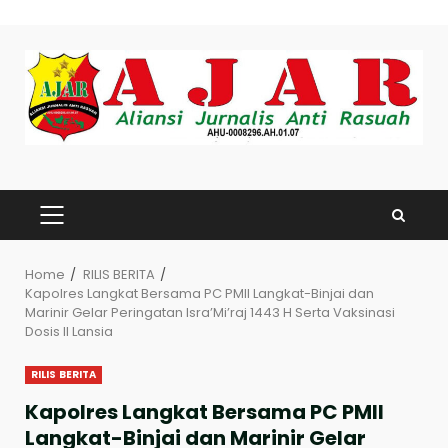
Skip
to
content
PRIMARY
MENU
Home
RILIS BERITA
Kapolres Langkat Bersama PC PMII Langkat-Binjai dan
Marinir Gelar Peringatan Isra’Mi’raj 1443 H Serta Vaksinasi
Dosis II Lansia
RILIS BERITA
Kapolres Langkat Bersama PC PMII
Langkat-Binjai dan Marinir Gelar