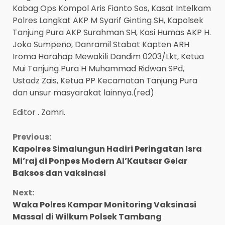
Kabag Ops Kompol Aris Fianto Sos, Kasat Intelkam
Polres Langkat AKP M Syarif Ginting SH, Kapolsek
Tanjung Pura AKP Surahman SH, Kasi Humas AKP H.
Joko Sumpeno, Danramil Stabat Kapten ARH
Iroma Harahap Mewakili Dandim 0203/Lkt, Ketua
Mui Tanjung Pura H Muhammad Ridwan SPd,
Ustadz Zais, Ketua PP Kecamatan Tanjung Pura
dan unsur masyarakat lainnya.(red)
Editor . Zamri.
Continue
Previous:
Kapolres Simalungun Hadiri Peringatan Isra
Reading
Mi’raj di Ponpes Modern Al’Kautsar Gelar
Baksos dan vaksinasi
Next:
Waka Polres Kampar Monitoring Vaksinasi
Massal di Wilkum Polsek Tambang