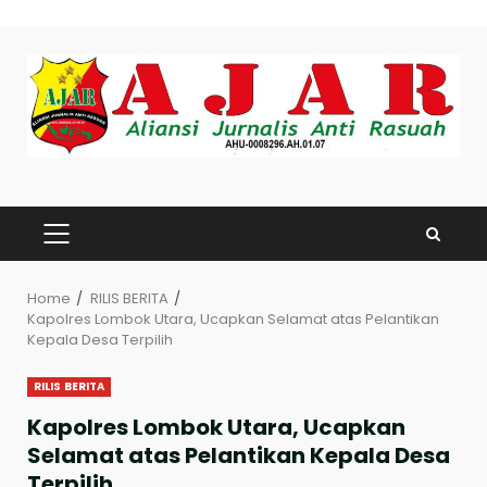
Skip
to
content
PRIMARY
MENU
Home
RILIS BERITA
Kapolres Lombok Utara, Ucapkan Selamat atas Pelantikan
Kepala Desa Terpilih
RILIS BERITA
Kapolres Lombok Utara, Ucapkan
Selamat atas Pelantikan Kepala Desa
Terpilih