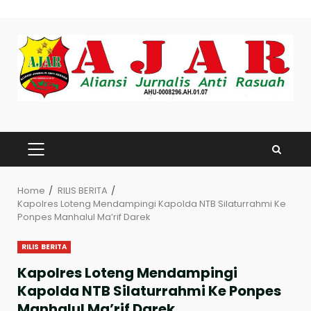
Skip
to
content
PRIMARY
MENU
Home
RILIS BERITA
Kapolres Loteng Mendampingi Kapolda NTB Silaturrahmi Ke
Ponpes Manhalul Ma’rif Darek
RILIS BERITA
Kapolres Loteng Mendampingi
Kapolda NTB Silaturrahmi Ke Ponpes
Manhalul Ma’rif Darek