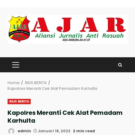
Skip
to
content
PRIMARY
MENU
Home
RILIS BERITA
Kapolres Meranti Cek Alat Pemadam Karhulta
RILIS BERITA
Kapolres Meranti Cek Alat Pemadam
Karhulta
admin
Januari 18, 2022
2 min read