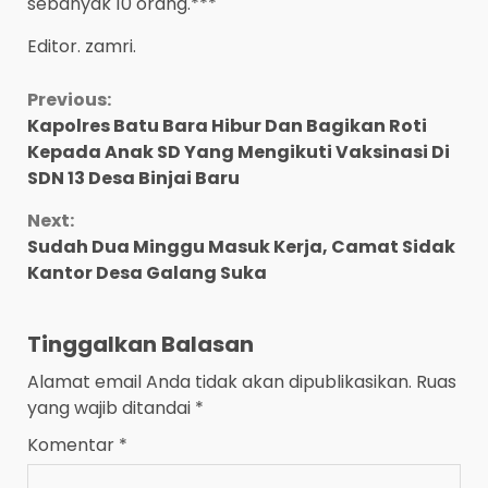
sebanyak 10 orang.***
Editor. zamri.
Continue
Previous:
Kapolres Batu Bara Hibur Dan Bagikan Roti
Reading
Kepada Anak SD Yang Mengikuti Vaksinasi Di
SDN 13 Desa Binjai Baru
Next:
Sudah Dua Minggu Masuk Kerja, Camat Sidak
Kantor Desa Galang Suka
Tinggalkan Balasan
Alamat email Anda tidak akan dipublikasikan.
Ruas
yang wajib ditandai
*
Komentar
*