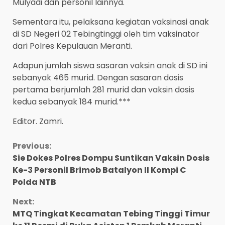
Mulyadi dan personil lainnya.
Sementara itu, pelaksana kegiatan vaksinasi anak
di SD Negeri 02 Tebingtinggi oleh tim vaksinator
dari Polres Kepulauan Meranti.
Adapun jumlah siswa sasaran vaksin anak di SD ini
sebanyak 465 murid. Dengan sasaran dosis
pertama berjumlah 281 murid dan vaksin dosis
kedua sebanyak 184 murid.***
Editor. Zamri.
Continue
Previous:
Sie Dokes Polres Dompu Suntikan Vaksin Dosis
Reading
Ke-3 Personil Brimob Batalyon II Kompi C
Polda NTB
Next:
MTQ Tingkat Kecamatan Tebing Tinggi Timur