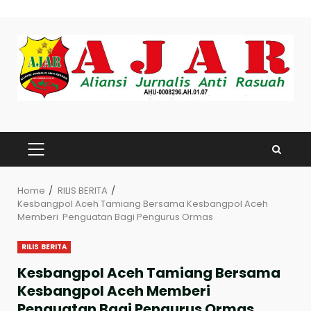
Skip
to
content
PRIMARY
MENU
Home
RILIS BERITA
Kesbangpol Aceh Tamiang Bersama Kesbangpol Aceh
Memberi Penguatan Bagi Pengurus Ormas
RILIS BERITA
Kesbangpol Aceh Tamiang Bersama
Kesbangpol Aceh Memberi
Penguatan Bagi Pengurus Ormas