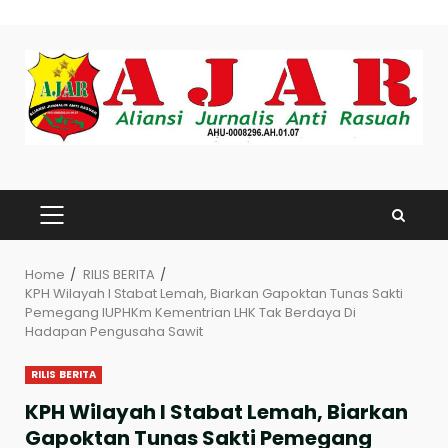
Skip
to
content
PRIMARY
MENU
Home
RILIS BERITA
KPH Wilayah l Stabat Lemah, Biarkan Gapoktan Tunas Sakti
Pemegang IUPHKm Kementrian LHK Tak Berdaya Di
Hadapan Pengusaha Sawit
RILIS BERITA
KPH Wilayah l Stabat Lemah, Biarkan
Gapoktan Tunas Sakti Pemegang