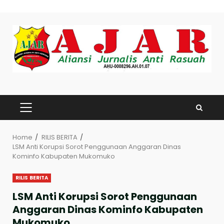
Skip
to
content
PRIMARY
MENU
Home
RILIS BERITA
LSM Anti Korupsi Sorot Penggunaan Anggaran Dinas
Kominfo Kabupaten Mukomuko
RILIS BERITA
LSM Anti Korupsi Sorot Penggunaan
Anggaran Dinas Kominfo Kabupaten
Mukomuko