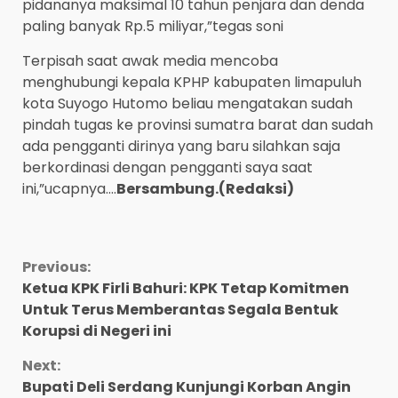
pidananya maksimal 10 tahun penjara dan denda
paling banyak Rp.5 miliyar,”tegas soni
Terpisah saat awak media mencoba
menghubungi kepala KPHP kabupaten limapuluh
kota Suyogo Hutomo beliau mengatakan sudah
pindah tugas ke provinsi sumatra barat dan sudah
ada pengganti dirinya yang baru silahkan saja
berkordinasi dengan pengganti saya saat
ini,”ucapnya….
Bersambung.(Redaksi)
Continue
Previous:
Ketua KPK Firli Bahuri: KPK Tetap Komitmen
Reading
Untuk Terus Memberantas Segala Bentuk
Korupsi di Negeri ini
Next:
Bupati Deli Serdang Kunjungi Korban Angin