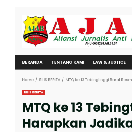
Skip
to
content
BERANDA
TENTANG KAMI
LAW & JUSTICE
Home
RILIS BERITA
MTQ ke 13 Tebingtinggi Barat Resm
RILIS BERITA
MTQ ke 13 Tebing
Harapkan Jadika