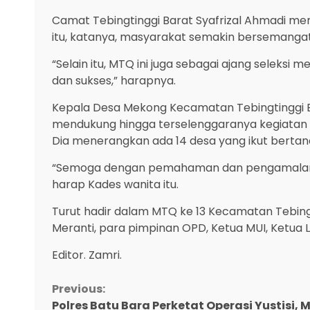
Camat Tebingtinggi Barat Syafrizal Ahmadi m
itu, katanya, masyarakat semakin bersemanga
“Selain itu, MTQ ini juga sebagai ajang seleksi
dan sukses,” harapnya.
Kepala Desa Mekong Kecamatan Tebingtinggi B
mendukung hingga terselenggaranya kegiatan 
Dia menerangkan ada 14 desa yang ikut bertandi
“Semoga dengan pemahaman dan pengamalan al
harap Kades wanita itu.
Turut hadir dalam MTQ ke 13 Kecamatan Tebingt
Meranti, para pimpinan OPD, Ketua MUI, Ketua 
Editor. Zamri.
Continue
Previous:
Polres Batu Bara Perketat Operasi Yustisi,