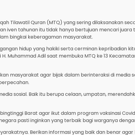
qah Tilawatil Quran (MTQ) yang sering dilaksanakan se
 iven tahunan itu tidak hanya bertujuan mencari juara t
lam bingkai keberagaman masyarakat.
pegangan hidup yang hakiki serta cerminan kepribadian 
ti H. Muhammad Adil saat membuka MTQ ke 13 Kecamatan 
an masyarakat agar bijak dalam berinteraksi di media 
 perpecahan.
edia sosial. Baik itu berupa celaan, umpatan, merendah
ingtinggi Barat agar ikut dalam program vaksinasi Covid
 negara pasti inginkan yang terbaik bagi warganya den
akatnya. Berikan informasi yang baik dan benar agar bis