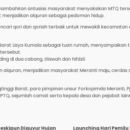
enambahkan antusias masyarakat menyaksikan MTQ ters
t menjadikan alquran sebagai pedoman hidup.
 mencari qori dan qoriah terbaik untuk mewakili kecamata
arat Lisya Kumala sebagai tuan rumah, menyampaikan t
tersebut.
ng di dua cabang, tilawah dan hifdzil.
quran, menjadikan masyarakat Meranti maju, cerdas d
inggi Barat, para pimpinan unsur Forkopimda Meranti, P
LPTQ, sejumlah camat serta kepala desa dan pejabat lain
 Meskipun Diguyur Hujan
Launching Hari Pemilu