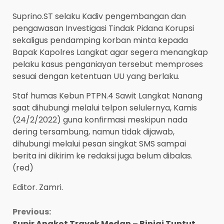
Suprino.ST selaku Kadiv pengembangan dan
pengawasan Investigasi Tindak Pidana Korupsi
sekaligus pendamping korban minta kepada
Bapak Kapolres Langkat agar segera menangkap
pelaku kasus penganiayan tersebut memproses
sesuai dengan ketentuan UU yang berlaku.
Staf humas Kebun PTPN.4 Sawit Langkat Nanang
saat dihubungi melalui telpon selulernya, Kamis
(24/2/2022) guna konfirmasi meskipun nada
dering tersambung, namun tidak dijawab,
dihubungi melalui pesan singkat SMS sampai
berita ini dikirim ke redaksi juga belum dibalas.
(red)
Editor. Zamri.
Continue
Previous:
Supir Angkot Trayek Medan – Binjai Tuntut