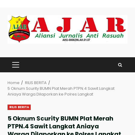
Skip
to
content
PRIMARY
MENU
Home
RILIS BERITA
5 Oknum Scurity BUMN Plat Merah PTPN.4 Sawit Langkat
Aniaya Warga.Dilaporkan ke Polres Langkat
RILIS BERITA
5 Oknum Scurity BUMN Plat Merah
PTPN.4 Sawit Langkat Aniaya
Warga.Dilaporkan ke Polres Langkat