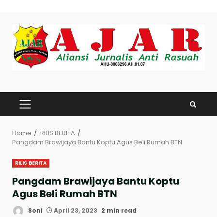
Skip
to
content
PRIMARY
MENU
Home
RILIS BERITA
Pangdam Brawijaya Bantu Koptu Agus Beli Rumah BTN
RILIS BERITA
Pangdam Brawijaya Bantu Koptu
Agus Beli Rumah BTN
Soni
April 23, 2023
2 min read