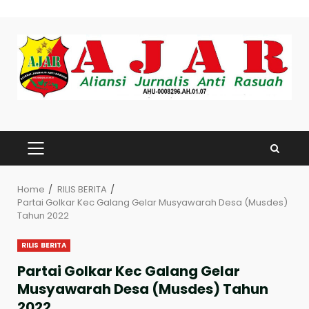
Skip
to
content
PRIMARY
MENU
Home
RILIS BERITA
Partai Golkar Kec Galang Gelar Musyawarah Desa (Musdes)
Tahun 2022
RILIS BERITA
Partai Golkar Kec Galang Gelar
Musyawarah Desa (Musdes) Tahun
2022