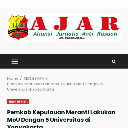
Skip
to
content
PRIMARY
MENU
Home
RILIS BERITA
Pemkab Kepulauan Meranti Lakukan MoU Dengan 5
Universitas di Yogyakarta
RILIS BERITA
Pemkab Kepulauan Meranti Lakukan
MoU Dengan 5 Universitas di
Yogyakarta