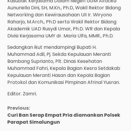
Kasubdit Kerjasama Dalam Negeri UGM Alfatika
Aunuriella Dini, SH, M.Kn., Ph.D, Wakil Rektor Bidang
Networking dan Kewirausahaan UII Ir. Wiryono
Raharjo, M.Arch., Ph.D serta Wakil Rektor Bidang
Akademik UAD Rusydi Umar, Ph.D. WR dan Kepala
Divisi Kerjasama UMY dr. Maria Ulfa, MMR., Ph.D.
Sedangkan ikut mendampingi Bupati H.
Muhammad Adil, Pj. Sekda Kepulauan Meranti
Bambang Suprianto, Plt. Dinas Kesehatan
Muhammad Fahri, Kepala Bagian Kesra Setdakab
Kepulauan Meranti Hasan dan Kepala Bagian
Protokol dan Komunikasi Pimpinan Afrinal Yusran.
Editor. Zamri.
Continue
Previous:
Curi Ban Serap Empat Pria diamankan Polsek
Reading
Parapat Simalungun