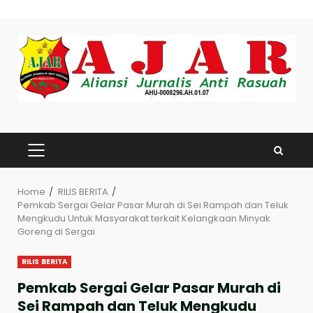
Skip
to
content
PRIMARY
MENU
Home
RILIS BERITA
Pemkab Sergai Gelar Pasar Murah di Sei Rampah dan Teluk
Mengkudu Untuk Masyarakat terkait Kelangkaan Minyak
Goreng di Sergai
RILIS BERITA
Pemkab Sergai Gelar Pasar Murah di
Sei Rampah dan Teluk Mengkudu