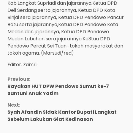
Kab.Langkat Supriadi dan jajarannya,Ketua DPD
Deli Serdang serta jajarannya, Ketua DPD Kota
Binjai sera jajarannya, Ketua DPD Pendowo Pancur
Batu serta jajarannya,Ketua DPD Pendowo Kota
Medan dan jajarannya, Ketua DPD Pendowo
Medan Labuhan sera jajarannya.Ke3tua DPD
Pendowo Percut Sei Tuan , tokoh masyarakat dan
tokoh agama. (Marsudi/red)
Editor. Zamri.
Continue
Previous:
Rayakan HUT DPW Pendowo Sumut ke-7
Reading
Santuni Anak Yatim
Next:
Syah Afandin Sidak Kantor Bupati Langkat
Sebelum Lakukan Giat Kedinasan