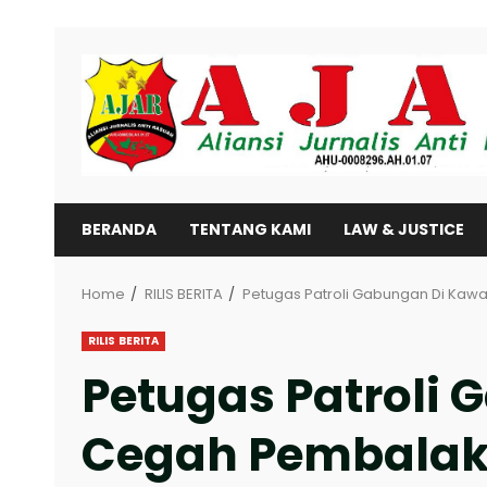
Skip
to
content
BERANDA
TENTANG KAMI
LAW & JUSTICE
Home
RILIS BERITA
Petugas Patroli Gabungan Di Kaw
RILIS BERITA
Petugas Patroli
Cegah Pembalaka