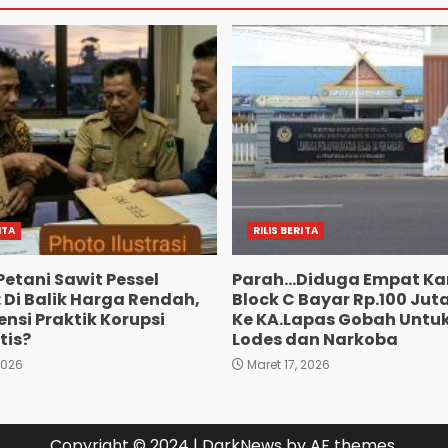
ITA
RILIS BERITA
Petani Sawit Pessel
Parah…Diduga Empat Ka
 Di Balik Harga Rendah,
Block C Bayar Rp.100 Jut
nsi Praktik Korupsi
Ke KA.Lapas Gobah Untuk
tis?
Lodes dan Narkoba
2026
Maret 17, 2026
Copyright © 2024
|
DarkNews
by AF themes.