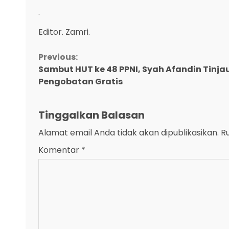
.
Editor. Zamri.
Continue
Previous:
Sambut HUT ke 48 PPNI, Syah Afandin Tinja
Reading
Pengobatan Gratis
Tinggalkan Balasan
Alamat email Anda tidak akan dipublikasikan.
R
Komentar
*