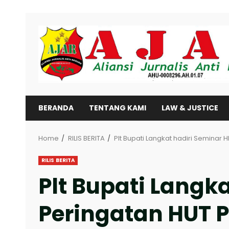
Skip
to
content
BERANDA
TENTANG KAMI
LAW & JUSTICE
Home
RILIS BERITA
Plt Bupati Langkat hadiri Seminar 
RILIS BERITA
Plt Bupati Langk
Peringatan HUT P