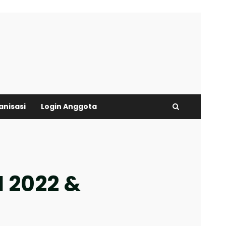
anisasi
Login Anggota
N 2022 &