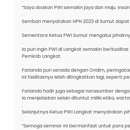
.
“Saya doakan PWI semakin jaya dan maju. Insa
.
Sembari menyatakan HPN 2023 di Sumut dapa
.
Sementara Ketua PWI Sumut mengakui pihakny
.
Ia pun ingin PWI di Langkat semakin berkual
Pemkab Langkat.
.
Farianda pun senada dengan Ondim, peringat
ini fasilitasnya lebih ditingkatkan lagi, seper
.
Farianda hadir juga sebagai narasumber denga
Ia menjelaskan selain dituntut miliki etika,
.
Selanjutnya Ketua PWI Langkat menyatakan pih
.
“Semoga seminar ini bermanfaat untuk para pes