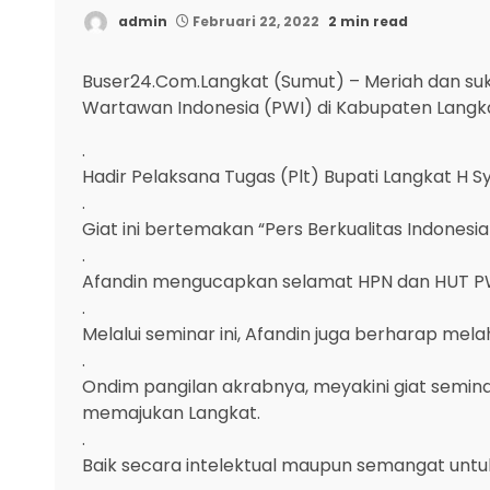
admin
Februari 22, 2022
2 min read
Buser24.Com.Langkat (Sumut) – Meriah dan suk
Wartawan Indonesia (PWI) di Kabupaten Langkat
.
Hadir Pelaksana Tugas (Plt) Bupati Langkat H S
.
Giat ini bertemakan “Pers Berkualitas Indonesia
.
Afandin mengucapkan selamat HPN dan HUT PWI.
.
Melalui seminar ini, Afandin juga berharap mela
.
Ondim pangilan akrabnya, meyakini giat seminar 
memajukan Langkat.
.
Baik secara intelektual maupun semangat un