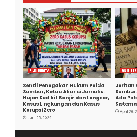
RILIS BERITA
RILIS BER
Sentil Penegakan Hukum Polda
Jeritan 
Sumbar, Ketua Aliansi Jurnalis:
Sumbar:
Hujan Sedikit Banjir dan Longsor,
Ada Pote
Kasus Lingkungan dan Kasus
Sistema
Korupsi Zero
April 28, 
Juni 25, 2026