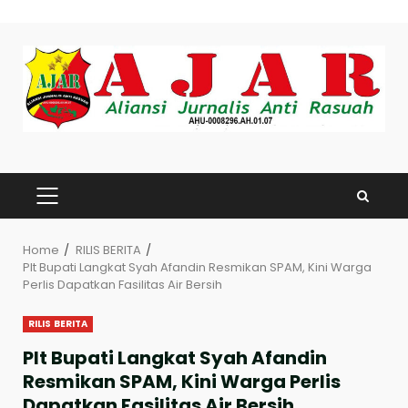
Skip
to
content
PRIMARY
MENU
Home
RILIS BERITA
Plt Bupati Langkat Syah Afandin Resmikan SPAM, Kini Warga
Perlis Dapatkan Fasilitas Air Bersih
RILIS BERITA
Plt Bupati Langkat Syah Afandin
Resmikan SPAM, Kini Warga Perlis
Dapatkan Fasilitas Air Bersih