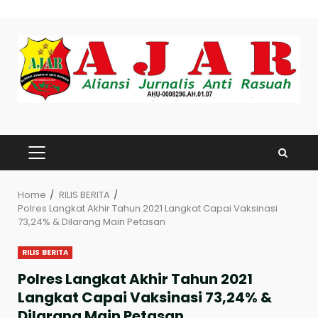
Skip
to
content
PRIMARY
MENU
Home
RILIS BERITA
Polres Langkat Akhir Tahun 2021 Langkat Capai Vaksinasi
73,24% & Dilarang Main Petasan
RILIS BERITA
Polres Langkat Akhir Tahun 2021
Langkat Capai Vaksinasi 73,24% &
Dilarang Main Petasan