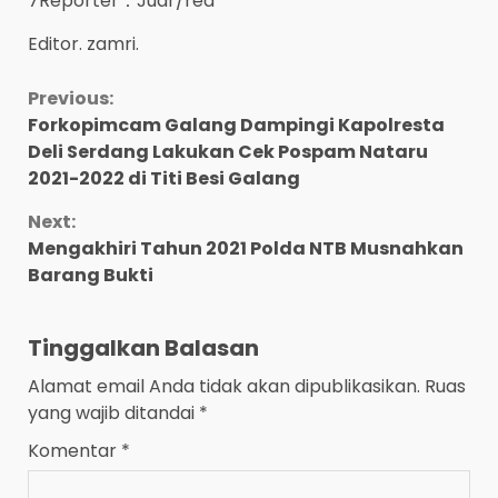
7Reporter：Juar/red
Editor. zamri.
Continue
Previous:
Forkopimcam Galang Dampingi Kapolresta
Reading
Deli Serdang Lakukan Cek Pospam Nataru
2021-2022 di Titi Besi Galang
Next:
Mengakhiri Tahun 2021 Polda NTB Musnahkan
Barang Bukti
Tinggalkan Balasan
Alamat email Anda tidak akan dipublikasikan.
Ruas
yang wajib ditandai
*
Komentar
*