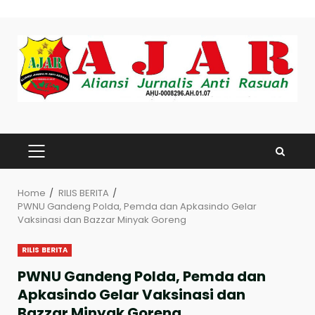
Skip
to
content
PRIMARY
MENU
Home
RILIS BERITA
PWNU Gandeng Polda, Pemda dan Apkasindo Gelar
Vaksinasi dan Bazzar Minyak Goreng
RILIS BERITA
PWNU Gandeng Polda, Pemda dan
Apkasindo Gelar Vaksinasi dan
Bazzar Minyak Goreng