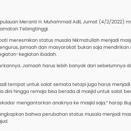
pulauan Meranti H. Muhammad Adil, Jumat (4/2/2022) me
amatan Tebingtinggi.
ati meresmikan status musala Nikmatullah menjadi masji
pengurus, jamaah dan masyarakat bukan saja mendirikan
giatan-kegiatan ibadah.
annya. Jamaah harus lebih banyak dari sebelumnya dan m
njadi tempat untuk salat semata tetapi juga harus menjad
 dini hingga remaja bisa berada di masjid untuk salat b
a sekadar mengantarkan anaknya ke masjid saja,” harap Bupa
ngkapkan bahwa perubahan status musala menjadi masjid
jud.