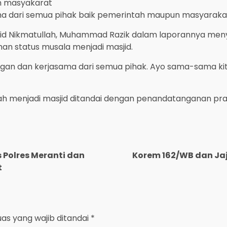
an masyakarat
ma dari semua pihak baik pemerintah maupun masyaraka
sjid Nikmatullah, Muhammad Razik dalam laporannya m
an status musala menjadi masjid.
kungan dan kerjasama dari semua pihak. Ayo sama-sama 
h menjadi masjid ditandai dengan penandatanganan prasa
s Polres Meranti dan
Korem 162/WB dan Jaj
t
uas yang wajib ditandai
*