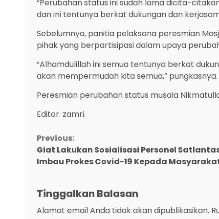
“Perubahan status ini sudah lama dicita-citak
dan ini tentunya berkat dukungan dan kerjasa
Sebelumnya, panitia pelaksana peresmian Ma
pihak yang berpartisipasi dalam upaya perubah
“Alhamdulillah ini semua tentunya berkat du
akan mempermudah kita semua,” pungkasnya.
Peresmian perubahan status musala Nikmatulla
Editor. zamri.
Continue
Previous:
Giat Lakukan Sosialisasi Personel Satlanta
Reading
Imbau Prokes Covid-19 Kepada Masyaraka
Tinggalkan Balasan
Alamat email Anda tidak akan dipublikasikan.
R