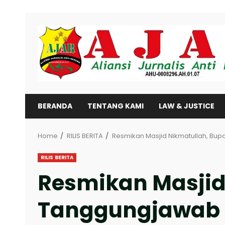
Skip
to
content
BERANDA
TENTANG KAMI
LAW & JUSTICE
Home
RILIS BERITA
Resmikan Masjid Nikmatullah, Bu
RILIS BERITA
Resmikan Masjid 
Tanggungjawab