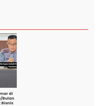
mar di
a/Bulan
 Bisnis