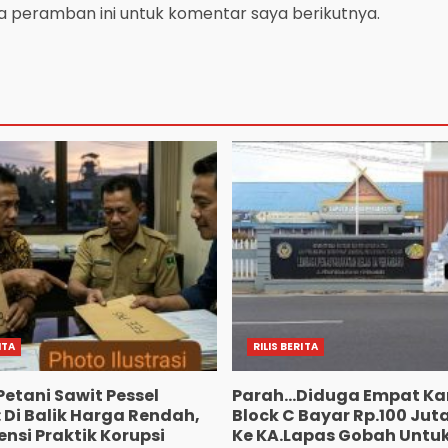
a peramban ini untuk komentar saya berikutnya.
ITA
RILIS BERITA
Petani Sawit Pessel
Parah…Diduga Empat Ka
 Di Balik Harga Rendah,
Block C Bayar Rp.100 Jut
nsi Praktik Korupsi
Ke KA.Lapas Gobah Untuk