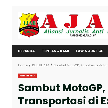
Skip
to
content
BERANDA
TENTANG KAMI
LAW & JUSTICE
Home
RILIS BERITA
Sambut MotoGP, Kapolresta Matara
RILIS BERITA
Sambut MotoGP, 
Transportasi di