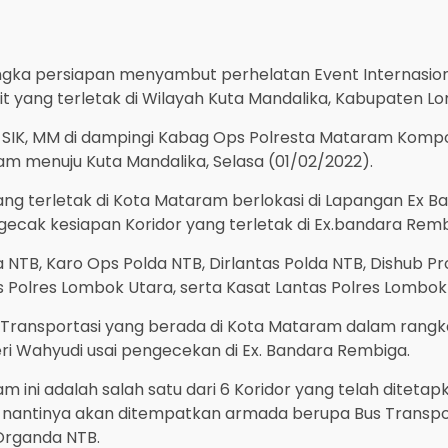
gka persiapan menyambut perhelatan Event Internasion
uit yang terletak di Wilayah Kuta Mandalika, Kabupaten 
 SIK, MM di dampingi Kabag Ops Polresta Mataram Kompo
am menuju Kuta Mandalika, Selasa (01/02/2022).
ang terletak di Kota Mataram berlokasi di Lapangan Ex 
ak kesiapan Koridor yang terletak di Ex.bandara Rem
NTB, Karo Ops Polda NTB, Dirlantas Polda NTB, Dishub Pro
s Polres Lombok Utara, serta Kasat Lantas Polres Lombo
or Transportasi yang berada di Kota Mataram dalam ran
ri Wahyudi usai pengecekan di Ex. Bandara Rembiga.
am ini adalah salah satu dari 6 Koridor yang telah ditet
t nantinya akan ditempatkan armada berupa Bus Transport
Organda NTB.