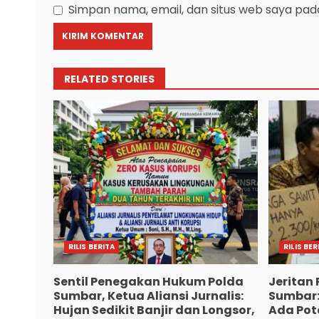
Simpan nama, email, dan situs web saya pad
RELATED STORIES
RILIS BERITA
RILIS BER
Sentil Penegakan Hukum Polda
Jeritan 
Sumbar, Ketua Aliansi Jurnalis:
Sumbar:
Hujan Sedikit Banjir dan Longsor,
Ada Pote