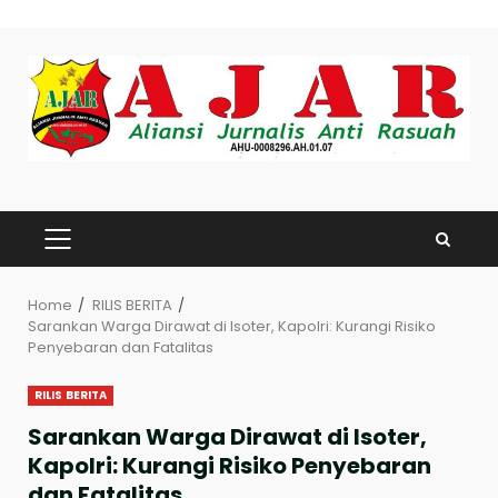
Skip
to
content
PRIMARY
MENU
Home
RILIS BERITA
Sarankan Warga Dirawat di Isoter, Kapolri: Kurangi Risiko
Penyebaran dan Fatalitas
RILIS BERITA
Sarankan Warga Dirawat di Isoter,
Kapolri: Kurangi Risiko Penyebaran
dan Fatalitas