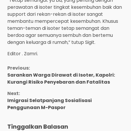
“Tetap semangat ya bu, yang penting dengan
perawatan di isoter tingkat kesembuhan baik dan
support dari rekan-rekan di isoter sangat
membantu mempercepat kesembuhan. Khusus
teman-teman di isoter tetap semangat dan
berdoa agar semuanya sembuh dan bertemu
dengan keluarga di rumah,” tutup Sigit.
Editor . Zamri.
Continue
Previous:
Sarankan Warga Dirawat di Isoter, Kapolri:
Reading
Kurangi Risiko Penyebaran dan Fatalitas
Next:
Imigrasi Selatpanjang Sosialisasi
Penggunaan M-Paspor
Tinggalkan Balasan