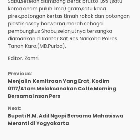
Sabu,setelah ditimbang berat brutto 1,65 (satu
koma enam puluh lima) gram,satu kaca
pirex,potongan kertas timah rokok dan potongan
plastik assoy berwarna merah sebagai
pembungkus Shabu,selanjutnya tersangka
diamankan di Kantor Sat Res Narkoba Polres
Tanah Karo.(MB.Purba).
Editor. Zamri.
Continue
Previous:
Menjalin Kemitraan Yang Erat, Kodim
Reading
0117/Atam Melaksanakan Coffe Morning
Bersama Insan Pers
Next:
Bupati H.M. Adil Ngopi Bersama Mahasiswa
Meranti di Yogyakarta