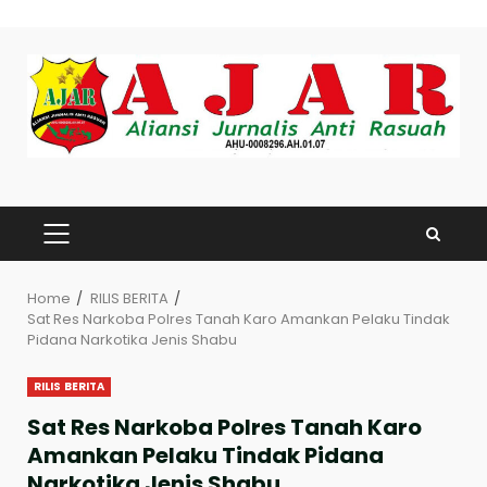
Skip
to
content
PRIMARY
MENU
Home
RILIS BERITA
Sat Res Narkoba Polres Tanah Karo Amankan Pelaku Tindak
Pidana Narkotika Jenis Shabu
RILIS BERITA
Sat Res Narkoba Polres Tanah Karo
Amankan Pelaku Tindak Pidana
Narkotika Jenis Shabu