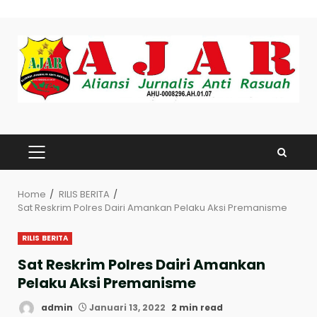
Skip
to
content
PRIMARY
MENU
Home
RILIS BERITA
Sat Reskrim Polres Dairi Amankan Pelaku Aksi Premanisme
RILIS BERITA
Sat Reskrim Polres Dairi Amankan
Pelaku Aksi Premanisme
admin
Januari 13, 2022
2 min read