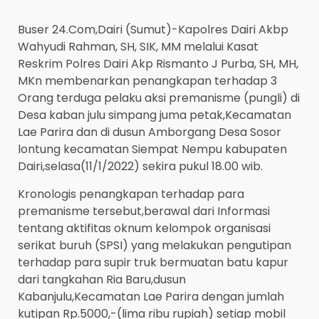
Buser 24.Com,Dairi (Sumut)-Kapolres Dairi Akbp
Wahyudi Rahman, SH, SIK, MM melalui Kasat
Reskrim Polres Dairi Akp Rismanto J Purba, SH, MH,
MKn membenarkan penangkapan terhadap 3
Orang terduga pelaku aksi premanisme (pungli) di
Desa kaban julu simpang juma petak,Kecamatan
Lae Parira dan di dusun Amborgang Desa Sosor
lontung kecamatan Siempat Nempu kabupaten
Dairi,selasa(11/1/2022) sekira pukul 18.00 wib.
Kronologis penangkapan terhadap para
premanisme tersebut,berawal dari Informasi
tentang aktifitas oknum kelompok organisasi
serikat buruh (SPSI) yang melakukan pengutipan
terhadap para supir truk bermuatan batu kapur
dari tangkahan Ria Baru,dusun
Kabanjulu,Kecamatan Lae Parira dengan jumlah
kutipan Rp.5000,-(lima ribu rupiah) setiap mobil