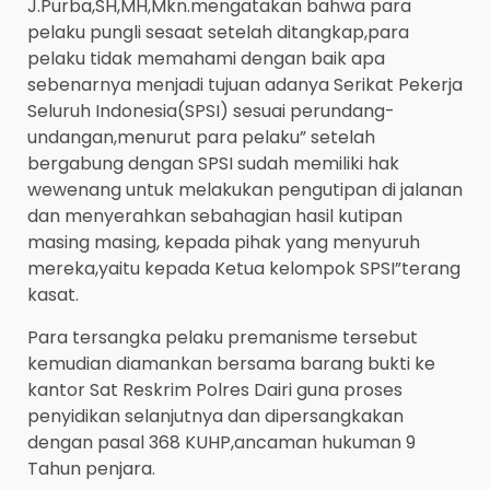
J.Purba,SH,MH,Mkn.mengatakan bahwa para
pelaku pungli sesaat setelah ditangkap,para
pelaku tidak memahami dengan baik apa
sebenarnya menjadi tujuan adanya Serikat Pekerja
Seluruh Indonesia(SPSI) sesuai perundang-
undangan,menurut para pelaku” setelah
bergabung dengan SPSI sudah memiliki hak
wewenang untuk melakukan pengutipan di jalanan
dan menyerahkan sebahagian hasil kutipan
masing masing, kepada pihak yang menyuruh
mereka,yaitu kepada Ketua kelompok SPSI”terang
kasat.
Para tersangka pelaku premanisme tersebut
kemudian diamankan bersama barang bukti ke
kantor Sat Reskrim Polres Dairi guna proses
penyidikan selanjutnya dan dipersangkakan
dengan pasal 368 KUHP,ancaman hukuman 9
Tahun penjara.