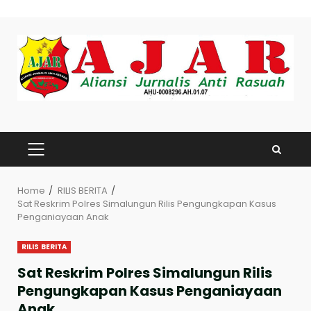
Skip
to
content
PRIMARY
MENU
Home
RILIS BERITA
Sat Reskrim Polres Simalungun Rilis Pengungkapan Kasus
Penganiayaan Anak
RILIS BERITA
Sat Reskrim Polres Simalungun Rilis
Pengungkapan Kasus Penganiayaan
Anak