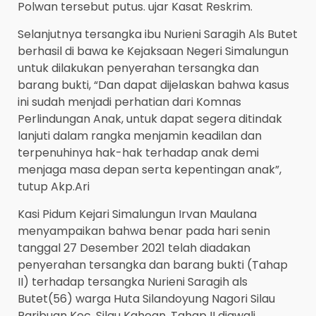
Polwan tersebut putus. ujar Kasat Reskrim.
Selanjutnya tersangka ibu Nurieni Saragih Als Butet
berhasil di bawa ke Kejaksaan Negeri Simalungun
untuk dilakukan penyerahan tersangka dan
barang bukti, “Dan dapat dijelaskan bahwa kasus
ini sudah menjadi perhatian dari Komnas
Perlindungan Anak, untuk dapat segera ditindak
lanjuti dalam rangka menjamin keadilan dan
terpenuhinya hak-hak terhadap anak demi
menjaga masa depan serta kepentingan anak”,
tutup Akp.Ari
Kasi Pidum Kejari Simalungun Irvan Maulana
menyampaikan bahwa benar pada hari senin
tanggal 27 Desember 2021 telah diadakan
penyerahan tersangka dan barang bukti (Tahap
II) terhadap tersangka Nurieni Saragih als
Butet(56) warga Huta Silandoyung Nagori Silau
Paribuan Kec. Silau Kahean, Tahap II diawali