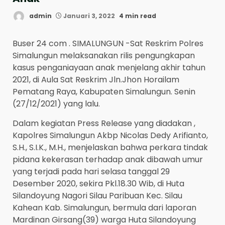
admin
Januari 3, 2022
4 min read
Buser 24 com . SIMALUNGUN -Sat Reskrim Polres
Simalungun melaksanakan rilis pengungkapan
kasus penganiayaan anak menjelang akhir tahun
2021, di Aula Sat Reskrim Jln.Jhon Horailam
Pematang Raya, Kabupaten Simalungun. Senin
(27/12/2021) yang lalu.
Dalam kegiatan Press Release yang diadakan ,
Kapolres Simalungun Akbp Nicolas Dedy Arifianto,
S.H., S.I.K., M.H., menjelaskan bahwa perkara tindak
pidana kekerasan terhadap anak dibawah umur
yang terjadi pada hari selasa tanggal 29
Desember 2020, sekira Pkl.18.30 Wib, di Huta
Silandoyung Nagori Silau Paribuan Kec. Silau
Kahean Kab. Simalungun, bermula dari laporan
Mardinan Girsang(39) warga Huta Silandoyung