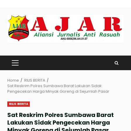
Skip
to
content
PRIMARY
MENU
Home
RILIS BERITA
Sat Reskrim Polres Sumbawa Barat Lakukan Sidak
Pengecekan Harga Minyak Goreng di Sejumlah Pasar
RILIS BERITA
Sat Reskrim Polres Sumbawa Barat
Lakukan Sidak Pengecekan Harga
Minyak Goreng di Sejumlah Pasar