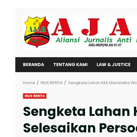
Skip
to
content
BERANDA
TENTANG KAMI
LAW & JUSTICE
Home
RILIS BERITA
Sengketa Lahan KEK Mandalika War
RILIS BERITA
Sengketa Lahan 
Selesaikan Perso