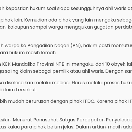
h kepastian hukum soal siapa sesungguhnya ahli waris ata
e pihak lain. Kemudian ada pihak yang lain mengaku sebaga
hkan, kalaupun sampai warga mengajukan gugatan perdata, 
eh warga ke Pengadilan Negeri (PN), hakim pasti memutus
cara hukum masih lemah.
KEK Mandalika Provinsi NTB ini mengaku, dari 10 obyek l
rga saling klaim sebagai pemilik atau ahli waris. Deng
bisa diselesaikan melalui mediasi. Harus melalui proses 
iklaim tersebut.
lebih mudah berurusan dengan pihak ITDC. Karena pihak 
l Asikin. Menurut Penasehat Satgas Percepatan Penyelesai
as kalau para pihak belum jelas. Dalam artian, masih ada 