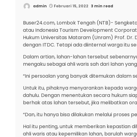
admin
Februari 15, 2022
3 min read
Buser24.com, Lombok Tengah (NTB)- Sengketa 
atau Indonesia Tourism Development Corporat
Hukum Universitas Mataram (Unram) Prof. Dr. 
dengan ITDC. Tetapi ada diinternal warga itu sen
Dalam artian, lahan-lahan tersebut sebenarnya
mengaku sebagai ahli waris sah dari lahan yang
“Ini persoalan yang banyak ditemukan dalam se
Untuk itu, pihaknya menyarankan kepada warga
dahulu. Dengan menentukan secara hukum siapa s
berhak atas lahan tersebut, jika melibatkan o
“Dan, itu hanya bisa dilakukan melalui proses p
Hal itu penting, untuk memberikan kepastian d
ahli waris atau kepemilikan lahan, barulah wa