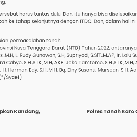
ng.
ersebut harus tuntas dulu. Dan, itu hanya bisa diselesaik
ah ke tahap selanjutnya dengan ITDC. Dan, dalam hal in
saian permasalahan tanah
insi Nusa Tenggara Barat (NTB) Tahun 2022, antaranya, Pr
Sos.,M.H, L. Rudy Gunawan, S.H, Supriyadi, S.SiT.,M.AP, Ir. La
dra Cahyo, S.H.,S.I.K.,M.H, AKP. Joko Tamtomo, S.H.,S.I.K.,M.H,
 H. Herman Edy, S.H.,M.H, Bq. Elny Susanti, Marsoan, S.H, Aa
 (*/Syaef)
iapkan Kandang,
Polres Tanah Karo 