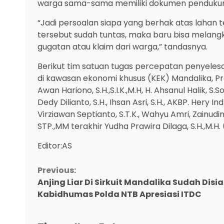
warga sama-sama memiliki dokumen penduku
“Jadi persoalan siapa yang berhak atas lahan t
tersebut sudah tuntas, maka baru bisa melangk
gugatan atau klaim dari warga,” tandasnya.
Berikut tim satuan tugas percepatan penyele
di kawasan ekonomi khusus (KEK) Mandalika, Prov
Awan Hariono, S.H.,S.I.K.,M.H, H. Ahsanul Halik, S.
Dedy Dilianto, S.H., Ihsan Asri, S.H., AKBP. Hery In
Virziawan Septianto, S.T.K., Wahyu Amri, Zainudin,
STP.,MM terakhir Yudha Prawira Dilaga, S.H.,M.H.
Editor:AS
Continue
Previous:
Anjing Liar Di Sirkuit Mandalika Sudah Dis
Reading
Kabidhumas Polda NTB Apresiasi ITDC