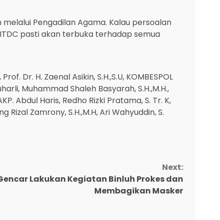
an melalui Pengadilan Agama. Kalau persoalan
i ITDC pasti akan terbuka terhadap semua
of. Dr. H. Zaenal Asikin, S.H.,S.U, KOMBESPOL
lu Suharli, Muhammad Shaleh Basyarah, S.H.,M.H.,
 AKP. Abdul Haris, Redho Rizki Pratama, S. Tr. K,
ng Rizal Zamrony, S.H.,M.H, Ari Wahyuddin, S.
Next:
Gencar Lakukan Kegiatan Binluh Prokes dan
Membagikan Masker