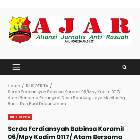
Skip
to
content
PRIMARY
MENU
Home
RILIS BERITA
Serda Ferdiansyah Babinsa Koramil 06/Mpy Kodim 0117/
Atam Bersama Perangkat Desa Bandung Jaya Monitoring
Banjir Dan Buat Dapur Umum
RILIS BERITA
Serda Ferdiansyah Babinsa Koramil
06/Mpy Kodim 0117/ Atam Bersama