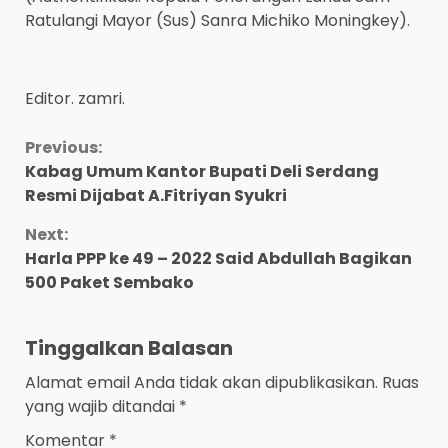
Ratulangi Mayor (Sus) Sanra Michiko Moningkey).
Editor. zamri.
Continue
Previous:
Kabag Umum Kantor Bupati Deli Serdang
Reading
Resmi Dijabat A.Fitriyan Syukri
Next:
Harla PPP ke 49 – 2022 Said Abdullah Bagikan
500 Paket Sembako
Tinggalkan Balasan
Alamat email Anda tidak akan dipublikasikan.
Ruas
yang wajib ditandai
*
Komentar
*