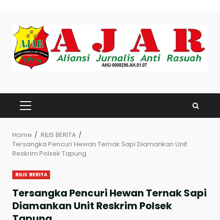
Skip
to
content
PRIMARY
MENU
Home
RILIS BERITA
Tersangka Pencuri Hewan Ternak Sapi Diamankan Unit
Reskrim Polsek Tapung
RILIS BERITA
Tersangka Pencuri Hewan Ternak Sapi
Diamankan Unit Reskrim Polsek
Tapung