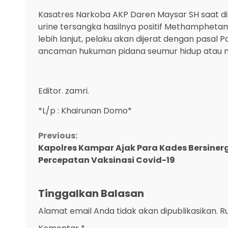
Kasatres Narkoba AKP Daren Maysar SH saat d
urine tersangka hasilnya positif Methamphetam
lebih lanjut, pelaku akan dijerat dengan pasal 
ancaman hukuman pidana seumur hidup atau min
Editor. zamri.
*L/p : Khairunan Domo*
Continue
Previous:
Kapolres Kampar Ajak Para Kades Bersiner
Reading
Percepatan Vaksinasi Covid-19
Tinggalkan Balasan
Alamat email Anda tidak akan dipublikasikan.
R