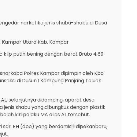
gedar narkotika jenis shabu-shabu di Desa
c. Kampar Utara Kab. Kampar
 klip putih bening dengan berat Bruto 4.89
resnarkoba Polres Kampar dipimpin oleh Kbo
nsaksi di Dusun I Kampung Panjang Toluok
 AL, selanjutnya didampingi aparat desa
 jenis shabu yang dibungkus dengan plastik
ah kiri pelaku MA alias AL tersebut.
i sdr. EH (dpo) yang berdomisili dipekanbaru,
jut.