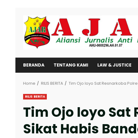
Skip
to
content
BERANDA
TENTANG KAMI
LAW & JUSTICE
Home
RILIS BERITA
Tim Ojo loyo Sat Resnarkoba Polr
RILIS BERITA
Tim Ojo loyo Sa
Sikat Habis Band