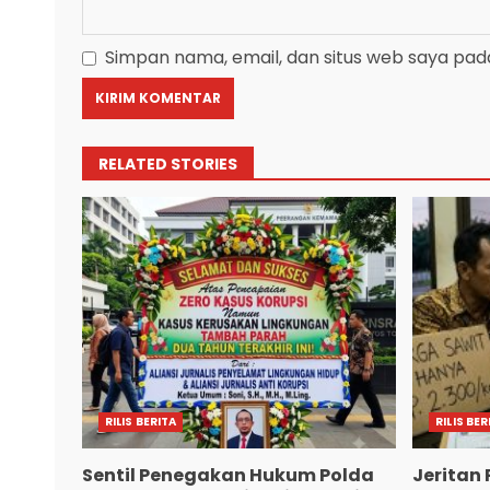
Simpan nama, email, dan situs web saya pad
RELATED STORIES
RILIS BERITA
RILIS BER
Sentil Penegakan Hukum Polda
Jeritan 