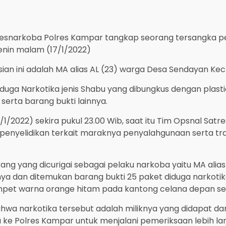
esnarkoba Polres Kampar tangkap seorang tersangka pen
nin malam (17/1/2022)
ian ini adalah MA alias AL (23) warga Desa Sendayan Ke
duga Narkotika jenis Shabu yang dibungkus dengan plastic
serta barang bukti lainnya.
/1/2022) sekira pukul 23.00 Wib, saat itu Tim Opsnal Sat
penyelidikan terkait maraknya penyalahgunaan serta tra
ng yang dicurigai sebagai pelaku narkoba yaitu MA alias
 dan ditemukan barang bukti 25 paket diduga narkotika
pet warna orange hitam pada kantong celana depan sebel
ahwa narkotika tersebut adalah miliknya yang didapat dar
 ke Polres Kampar untuk menjalani pemeriksaan lebih lan